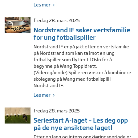
Les mer
fredag 28. mars 2025
Nordstrand IF søker vertsfamilie
for ung fotballspiller
Nordstrand IF er på jakt etter en vertsfamilie
på Nordstrand som kan ta imot en ung
fotballspiller som flytter til Oslo for å
begynne på Wang Toppidrett.
(Videregående) Spilleren ønsker å kombinere
skolegang på Wang med fotballspill i
Nordstrand IF.
Les mer
fredag 28. mars 2025
Seriestart A-laget – Les deg opp
på de nye ansiktene laget!
Etter en lang og intens oppkjøringsperiode er