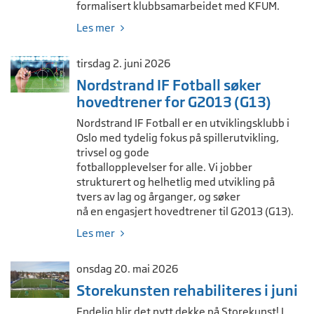
formalisert klubbsamarbeidet med KFUM.
Les mer
tirsdag 2. juni 2026
Nordstrand IF Fotball søker
hovedtrener for G2013 (G13)
Nordstrand IF Fotball er en utviklingsklubb i
Oslo med tydelig fokus på spillerutvikling,
trivsel og gode
fotballopplevelser for alle. Vi jobber
strukturert og helhetlig med utvikling på
tvers av lag og årganger, og søker
nå en engasjert hovedtrener til G2013 (G13).
Les mer
onsdag 20. mai 2026
Storekunsten rehabiliteres i juni
Endelig blir det nytt dekke på Storekunst! I