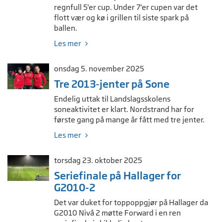
regnfull 5'er cup. Under 7'er cupen var det
flott vær og kø i grillen til siste spark på
ballen.
Les mer
onsdag 5. november 2025
Tre 2013-jenter på Sone
Endelig uttak til Landslagsskolens
soneaktivitet er klart. Nordstrand har for
første gang på mange år fått med tre jenter.
Les mer
torsdag 23. oktober 2025
Seriefinale på Hallager for
G2010-2
Det var duket for toppoppgjør på Hallager da
G2010 Nivå 2 møtte Forward i en ren