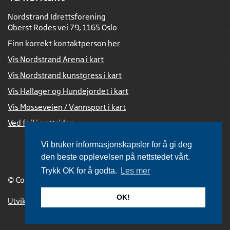
Nordstrand Idrettsforening
Oberst Rodes vei 79, 1165 Oslo
Finn korrekt kontaktperson
her
Vis Nordstrand Arena i kart
Vis Nordstrand kunstgress i kart
Vis Hallager og Hundejordet i kart
Vis Mosseveien / Vannsport i kart
Ved feil i nettsiden
Vi bruker informasjonskapsler for å gi deg
den beste opplevelsen på nettstedet vårt.
Trykk OK for å godta.
Les mer
© Copyright 2026 |
Personvernerklæring
OK!
Utviklet av Netlab
,
publiseres med eRedaktør