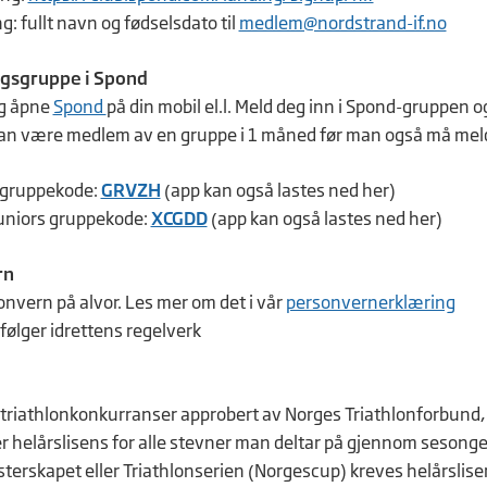
: fullt navn og fødselsdato til
medlem@nordstrand-if.no
ngsgruppe i Spond
og åpne
Spond
på din mobil el.l. Meld deg inn i Spond-gruppen 
kan være medlem av en gruppe i 1 måned før man også må meld
 gruppekode:
GRVZH
(app kan også lastes ned her)
Juniors gruppekode:
XCGDD
(app kan også lastes ned her)
rn
onvern på alvor. Les mer om det i vår
personvernerklæring
følger idrettens regelverk
e triathlonkonkurranser approbert av Norges Triathlonforbund, 
er helårslisens for alle stevner man deltar på gjennom sesongen
erskapet eller Triathlonserien (Norgescup) kreves helårslis