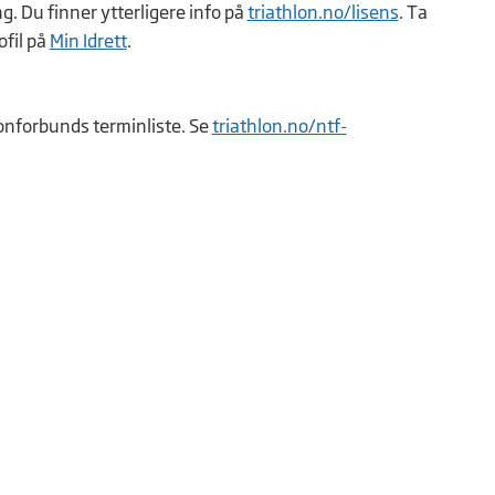
g. Du finner ytterligere info på
triathlon.no/lisens
. Ta
ofil på
Min Idrett
.
onforbunds terminliste. Se
triathlon.no/ntf-