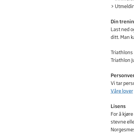
> Utmelding
Din treni
Last ned 
ditt. Man 
Triathlons
Triathlon 
Personve
Vi tar pers
Våre lover
Lisens
For å kjør
stevne ell
Norgesmest