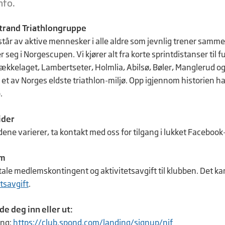
nfo.
rand Triathlongruppe
tår av aktive mennesker i alle aldre som jevnlig trener sammen
seg i Norgescupen. Vi kjører alt fra korte sprintdistanser til f
ækkelaget, Lambertseter, Holmlia, Abilsø, Bøler, Manglerud og 
et av Norges eldste triathlon-miljø. Opp igjennom historien ha
.
ider
dene varierer, ta kontakt med oss for tilgang i lukket Facebo
em
tale medlemskontingent og aktivitetsavgift til klubben. Det k
tsavgift
.
de deg inn eller ut:
ing:
https://club.spond.com/landing/signup/nif