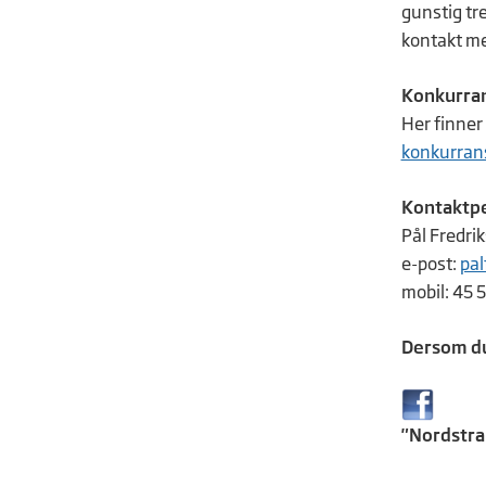
gunstig tr
kontakt med
Konkurra
Her finner
konkurran
Kontaktp
Pål Fredrik
e-post:
pal
mobil: 45 
Dersom du 
"Nordstran