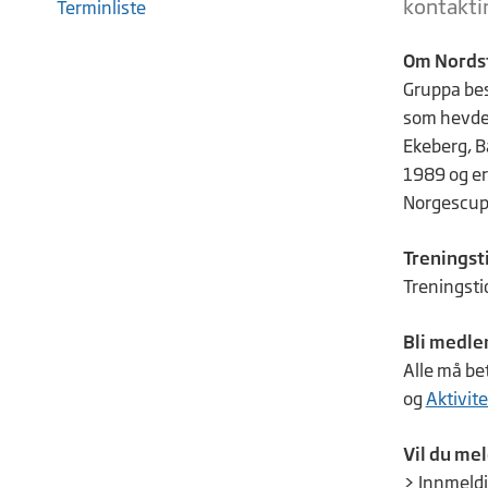
kontakti
Terminliste
Om Nordst
Gruppa bes
som hevder 
Ekeberg, B
1989 og er 
Norgescup
Treningst
Treningsti
Bli medl
Alle må be
og
Aktivite
Vil du mel
> Innmeld