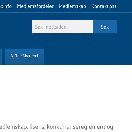
bbinfo
Medlemsfordeler
Medlemskap
Kontakt oss
Niffo / Akademi
medlemskap, lisens, konkurransereglement og