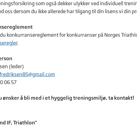
eningsforsikring som også dekker ulykker ved individuell trenin
 oss dersom du ikke allerede har tilgang til din lisens vi din pr
nsereglement
 du konkurransereglement for konkurranser på Norges Triathl
seregler
.
erson
sen (leder)
fredriksen85@gmail.com
50 06 57
ønsker å bli med i et hyggelig treningsmiljø, ta kontakt!
d IF, Triathlon"