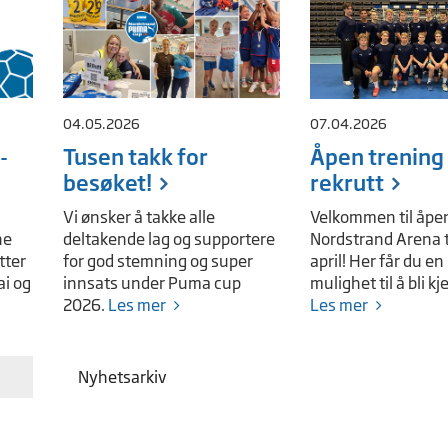
04.05.2026
07.04.2026
-
Tusen takk for
Åpen trening
besøket!
rekrutt
Vi ønsker å takke alle
Velkommen til åpen
ne
deltakende lag og supportere
Nordstrand Arena t
tter
for god stemning og super
april! Her får du en
ai og
innsats under Puma cup
mulighet til å bli kj
2026.
Les mer
Les mer
Nyhetsarkiv