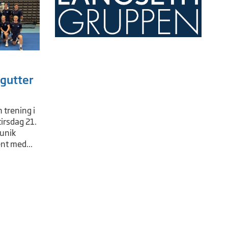
 gutter
 trening i
irsdag 21.
 unik
ent med...