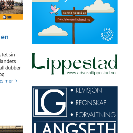
 en
tet sin
 landets
llklubber
og
es mer