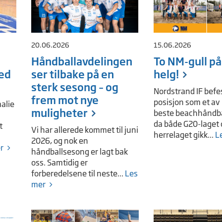
20.06.2026
15.06.2026
Håndballavdelingen
To NM-gull på
ed
ser tilbake på en
helg!
sterk sesong – og
Nordstrand IF befes
frem mot nye
posisjon som et av
alie
muligheter
beste beachhåndba
da både G20-laget 
t
Vi har allerede kommet til juni
herrelaget gikk...
L
2026, og nok en
r
håndballsesong er lagt bak
oss. Samtidig er
forberedelsene til neste...
Les
mer