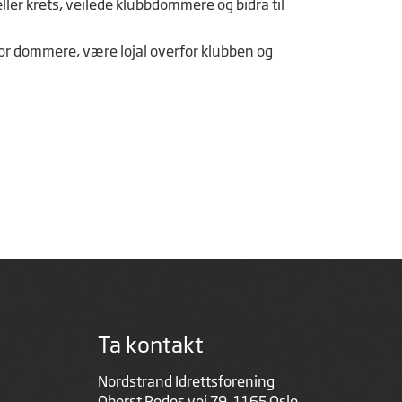
ler krets, veilede klubbdommere og bidra til
or dommere, være lojal overfor klubben og
Ta kontakt
Nordstrand Idrettsforening
Oberst Rodes vei 79, 1165 Oslo