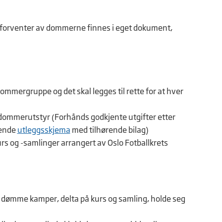
 forventer av dommerne finnes i eget dokument,
mmergruppe og det skal legges til rette for at hver
 dommerutstyr (Forhånds godkjente utgifter etter
gende
utleggsskjema
med tilhørende bilag)
s og -samlinger arrangert av Oslo Fotballkrets
 dømme kamper, delta på kurs og samling, holde seg