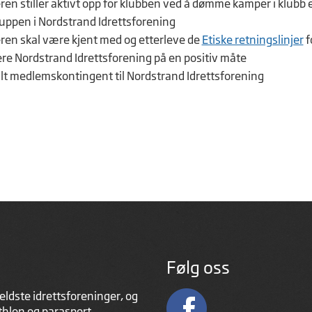
n stiller aktivt opp for klubben ved å dømme kamper i klubb el
ppen i Nordstrand Idrettsforening
n skal være kjent med og etterleve de
Etiske retningslinjer
f
re Nordstrand Idrettsforening på en positiv måte
lt medlemskontingent til Nordstrand Idrettsforening
Følg oss
eldste idrettsforeninger, og
athlon og parasport.