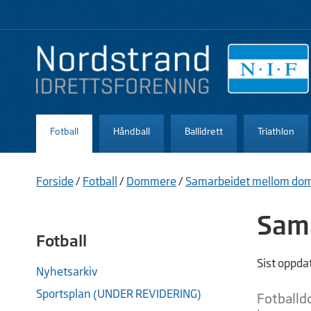
Fotball
Håndball
Ballidrett
Triathlon
Forside
/
Fotball
/
Dommere
/
Samarbeidet mellom dom
Sam
Fotball
Sist oppda
Nyhetsarkiv
Sportsplan (UNDER REVIDERING)
Fotballd