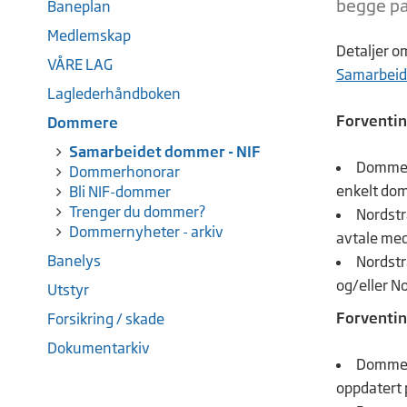
begge pa
Baneplan
Medlemskap
Detaljer o
VÅRE LAG
Samarbeid
Laglederhåndboken
Forventin
Dommere
Samarbeidet dommer - NIF
Dommere
Dommerhonorar
enkelt dom
Bli NIF-dommer
Trenger du dommer?
Nordstr
Dommernyheter - arkiv
avtale med
Banelys
Nordstr
og/eller N
Utstyr
Forventin
Forsikring / skade
Dokumentarkiv
Dommere
oppdatert p