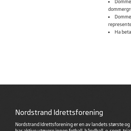
Dommere
dommergru
Dommere
represente
Ha beta
Nordstrand Idrettsforening
Nordstrand Idrettsforening er en av landets største og 
har aktive utøvere innen fotball, håndball, e-sport, tri