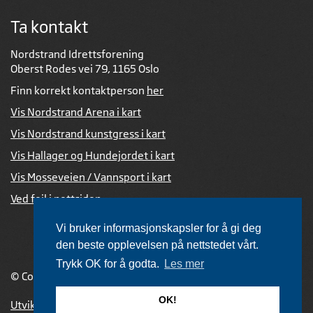
Ta kontakt
Nordstrand Idrettsforening
Oberst Rodes vei 79, 1165 Oslo
Finn korrekt kontaktperson
her
Vis Nordstrand Arena i kart
Vis Nordstrand kunstgress i kart
Vis Hallager og Hundejordet i kart
Vis Mosseveien / Vannsport i kart
Ved feil i nettsiden
Vi bruker informasjonskapsler for å gi deg
den beste opplevelsen på nettstedet vårt.
Trykk OK for å godta.
Les mer
© Copyright 2026 |
Personvernerklæring
OK!
Utviklet av Netlab
,
publiseres med eRedaktør