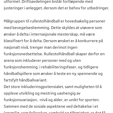
utformet. Driftsavdelingen bistår fortløpende med
justeringer i anlegget, dersom det er behov for utbedringer.
Målgruppen til rullestolhåndball er hovedsakelig personer
med bevegelseshemming. Dette skyldes at utøvere som
ønsker å delta i internasjonale mesterskap, må være
klassifisert for å delta. Dersom ønsket er å konkurrere på
nasjonalt nivå, trenger man derimot ingen
funksjonsnedsettelse. Rullestolhåndball skaper derfor en
arena som inkluderer personer med og uten
funksjonshemming, i rehabiliteringsfaser, og tidligere
håndballspillere som ønsker å teste en ny, spennende og
fartsfylt håndballvariant.
Det store inkluderinsgpotensialet, samt muligheten til å
oppleve utvikling og mestring uavhengig av
funksjonsvariasjon, -nivå og alder, er unikt for sporten.
Sammen med de sosiale aspektene ved deltakelse i et
lagsmiljø, som fellesskap, samhold og tilhørighet, er det få