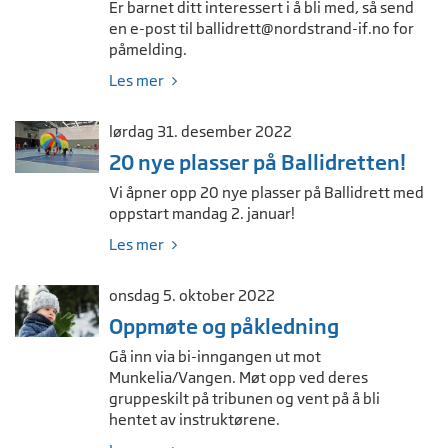
Er barnet ditt interessert i å bli med, så send
en e-post til
ballidrett@nordstrand-if.no
for
påmelding.
Les mer
lørdag 31. desember 2022
20 nye plasser på Ballidretten!
Vi åpner opp 20 nye plasser på Ballidrett med
oppstart mandag 2. januar!
Les mer
onsdag 5. oktober 2022
Oppmøte og påkledning
Gå inn via bi-inngangen ut mot
Munkelia/Vangen. Møt opp ved deres
gruppeskilt på tribunen og vent på å bli
hentet av instruktørene.