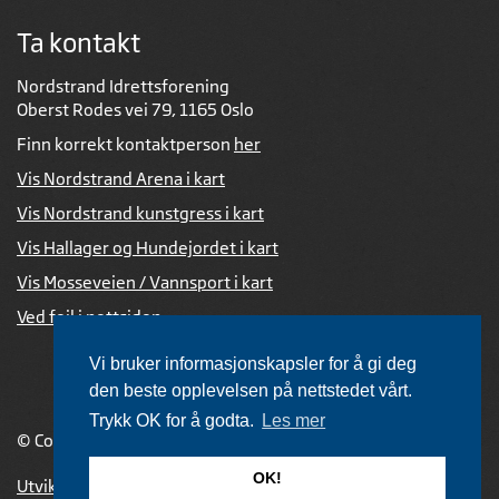
Ta kontakt
Nordstrand Idrettsforening
Oberst Rodes vei 79, 1165 Oslo
Finn korrekt kontaktperson
her
Vis Nordstrand Arena i kart
Vis Nordstrand kunstgress i kart
Vis Hallager og Hundejordet i kart
Vis Mosseveien / Vannsport i kart
Ved feil i nettsiden
Vi bruker informasjonskapsler for å gi deg
den beste opplevelsen på nettstedet vårt.
Trykk OK for å godta.
Les mer
© Copyright 2026 |
Personvernerklæring
OK!
Utviklet av Netlab
,
publiseres med eRedaktør