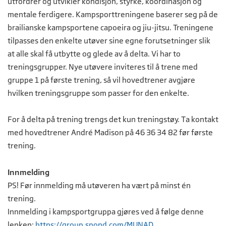
utfordrer og utvikler kondisjon, styrke, koordinasjon og
mentale ferdigere. Kampsporttreningene baserer seg på de
brailianske kampsportene capoeira og jiu-jitsu. Treningene
tilpasses den enkelte utøver sine egne forutsetninger slik
at alle skal få utbytte og glede av å delta. Vi har to
treningsgrupper. Nye utøvere inviteres til å trene med
gruppe 1 på første trening, så vil hovedtrener avgjøre
hvilken treningsgruppe som passer for den enkelte.
For å delta på trening trengs det kun treningstøy. Ta kontakt
med hovedtrener André Madison på 46 36 34 82 før første
trening.
Innmelding
PS! Før innmelding må utøveren ha vært på minst én
trening.
Innmelding i kampsportgruppa gjøres ved å følge denne
lenken:
https://group.spond.com/MUNAD