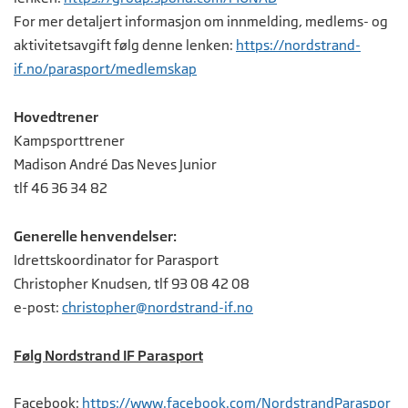
For mer detaljert informasjon om innmelding, medlems- og
aktivitetsavgift følg denne lenken:
https://nordstrand-
if.no/parasport/medlemskap
Hovedtrener
Kampsporttrener
Madison André Das Neves Junior
tlf 46 36 34 82
Generelle henvendelser:
Idrettskoordinator for Parasport
Christopher Knudsen, tlf 93 08 42 08
e-post:
c
hristopher@nordstrand-if.no
Følg Nordstrand IF Parasport
Facebook:
https://www.facebook.com/NordstrandParaspor