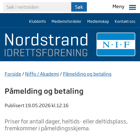
Meny
Klubbinfo
Medlemsfordeler
Medlemskap
Kontakt oss
Forside
/
Niffo / Akademi
/
Påmelding og betaling
Påmelding og betaling
Publisert 19.05.2026 kl.12.16
Priser for antall dager, heltids- eller deltidsplass,
fremkommer i påmeldingsskjema.