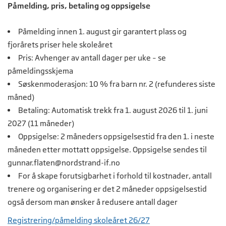
Påmelding, pris, betaling og oppsigelse
Påmelding innen 1. august gir garantert plass og
fjorårets priser hele skoleåret
Pris: Avhenger av antall dager per uke – se
påmeldingsskjema
Søskenmoderasjon: 10 % fra barn nr. 2 (refunderes siste
måned)
Betaling: Automatisk trekk fra 1. august 2026 til 1. juni
2027 (11 måneder)
Oppsigelse: 2 måneders oppsigelsestid fra den 1. i neste
måneden etter mottatt oppsigelse. Oppsigelse sendes til
gunnar.flaten@nordstrand-if.no
For å skape forutsigbarhet i forhold til kostnader, antall
trenere og organisering er det 2 måneder oppsigelsestid
også dersom man ønsker å redusere antall dager
Registrering/påmelding skoleåret 26/27