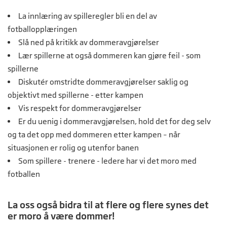
La innlæring av spilleregler bli en del av
fotballopplæringen
Slå ned på kritikk av dommeravgjørelser
Lær spillerne at også dommeren kan gjøre feil - som
spillerne
Diskutér omstridte dommeravgjørelser saklig og
objektivt med spillerne - etter kampen
Vis respekt for dommeravgjørelser
Er du uenig i dommeravgjørelsen, hold det for deg selv
og ta det opp med dommeren etter kampen – når
situasjonen er rolig og utenfor banen
Som spillere - trenere - ledere har vi det moro med
fotballen
La oss også bidra til at flere og flere synes det
er moro å være dommer!