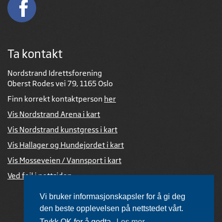
Ta kontakt
Nordstrand Idrettsforening
Oberst Rodes vei 79, 1165 Oslo
Finn korrekt kontaktperson
her
Vis Nordstrand Arena i kart
Vis Nordstrand kunstgress i kart
Vis Hallager og Hundejordet i kart
Vis Mosseveien / Vannsport i kart
Ved feil i nettsiden
Vi bruker informasjonskapsler for å gi deg
den beste opplevelsen på nettstedet vårt.
Trykk OK for å godta.
Les mer