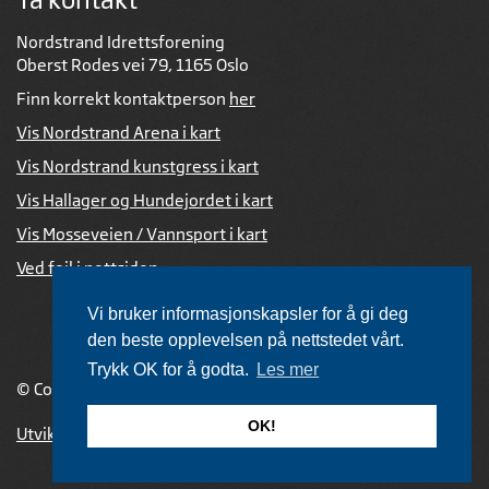
Nordstrand Idrettsforening
Oberst Rodes vei 79, 1165 Oslo
Finn korrekt kontaktperson
her
Vis Nordstrand Arena i kart
Vis Nordstrand kunstgress i kart
Vis Hallager og Hundejordet i kart
Vis Mosseveien / Vannsport i kart
Ved feil i nettsiden
Vi bruker informasjonskapsler for å gi deg
den beste opplevelsen på nettstedet vårt.
Trykk OK for å godta.
Les mer
© Copyright 2026 |
Personvernerklæring
OK!
Utviklet av Netlab
,
publiseres med eRedaktør