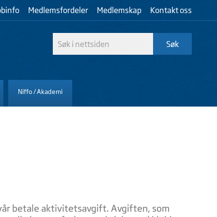
bbinfo
Medlemsfordeler
Medlemskap
Kontakt oss
Niffo / Akademi
vår betale aktivitetsavgift. Avgiften, som