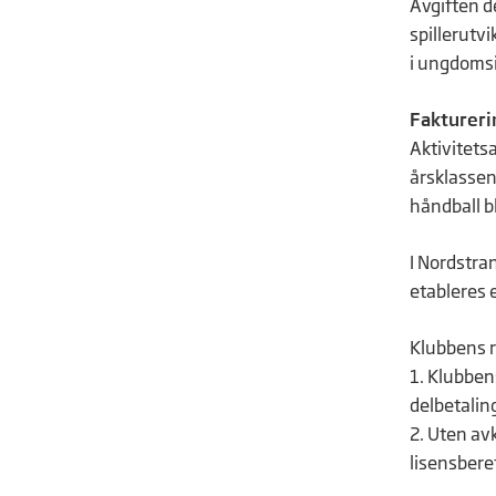
Avgiften d
spillerutv
i ungdomsi
Faktureri
Aktivitetsa
årsklassen 
håndball bl
I Nordstra
etableres e
Klubbens ru
1. Klubben
delbetaling
2. Uten avk
lisensberet