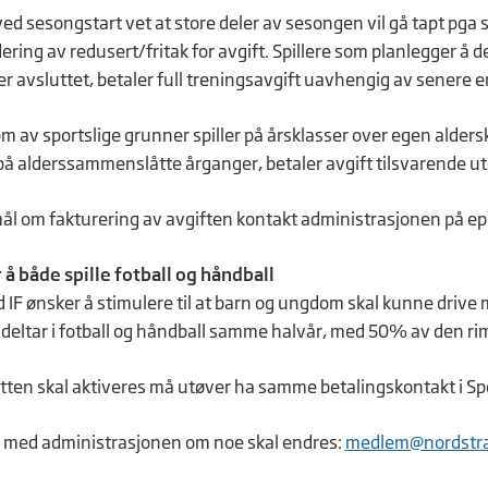
ed sesongstart vet at store deler av sesongen vil gå tapt pga 
ering av redusert/fritak for avgift. Spillere som planlegger å 
r avsluttet, betaler full treningsavgift uavhengig av senere e
m av sportslige grunner spiller på årsklasser over egen aldersk
 på alderssammenslåtte årganger, betaler avgift tilsvarende ut
ål om fakturering av avgiften kontakt administrasjonen på ep
 å både spille fotball og håndball
IF ønsker å stimulere til at barn og ungdom skal kunne drive me
 deltar i fotball og håndball samme halvår, med 50% av den rim
atten skal aktiveres må utøver ha samme betalingskontakt i Sp
 med administrasjonen om noe skal endres:
medlem@nordstra