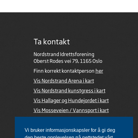
Ta kontakt
Nordstrand Idrettsforening
Oberst Rodes vei 79, 1165 Oslo
Finn korrekt kontaktperson
her
Vis Nordstrand Arena i kart
Vis Nordstrand kunstgress i kart
Vis Hallager og Hundejordet i kart
Vis Mosseveien / Vannsport i kart
Ved feil i nettsiden
Vi bruker informasjonskapsler for å gi deg
den beste opplevelsen på nettstedet vårt.