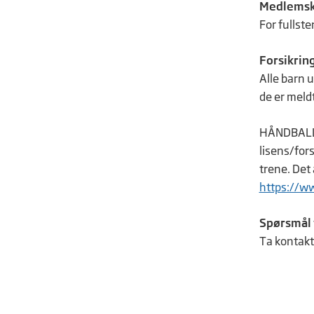
Medlemsk
For fullst
Forsikring
Alle barn u
de er meld
HÅNDBALL: N
lisens/fors
trene. Det
https://ww
Spørsmål 
Ta kontakt