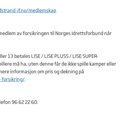
strand-if.no/medlemskap
k medlem av forsikringen til Norges Idrettsforbund når
yller 13 betales LISE / LISE PLUSS / LISE SUPER-
pillere må ha, uten denne får de ikke spille kamper eller
mere informasjon om pris og dekning på
forsikring/
.
elefon 96 62 22 60.