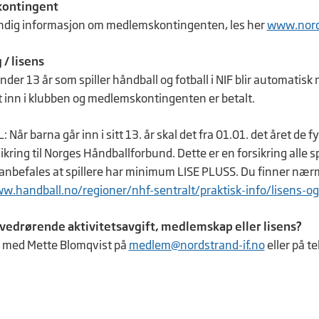
ontingent
endig informasjon om medlemskontingenten, les her
www.nord
 / lisens
nder 13 år som spiller håndball og fotball i NIF blir automatis
t inn i klubben og medlemskontingenten er betalt.
år barna går inn i sitt 13. år skal det fra 01.01. det året de f
ikring til Norges Håndballforbund. Dette er en forsikring alle s
 anbefales at spillere har minimum LISE PLUSS. Du finner nær
w.handball.no/regioner/nhf-sentralt/praktisk-info/lisens-og-
vedrørende aktivitetsavgift, medlemskap eller lisens?
 med Mette Blomqvist på
medlem@nordstrand-if.no
eller på t