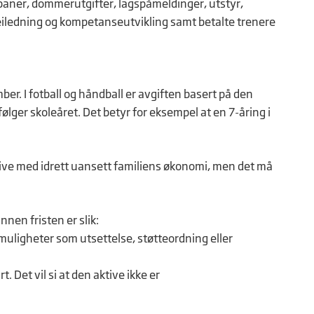
llbaner, dommerutgifter, lagspåmeldinger, utstyr,
rveiledning og kompetanseutvikling samt betalte trenere
ber. I fotball og håndball er avgiften basert på den
ølger skoleåret. Det betyr for eksempel at en 7-åring i
drive med idrett uansett familiens økonomi, men det må
nnen fristen er slik:
muligheter som utsettelse, støtteordning eller
t. Det vil si at den aktive ikke er