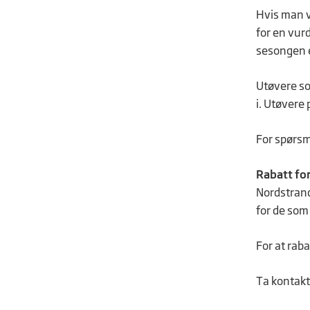
Hvis man v
for en vurd
sesongen e
Utøvere so
i. Utøvere
For spørsm
Rabatt for
Nordstrand 
for de som
For at rab
Ta kontakt