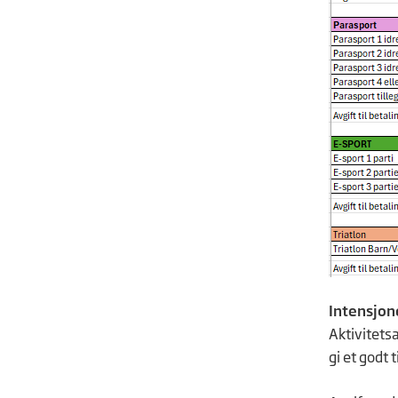
Intensjon
Aktivitets
gi et godt