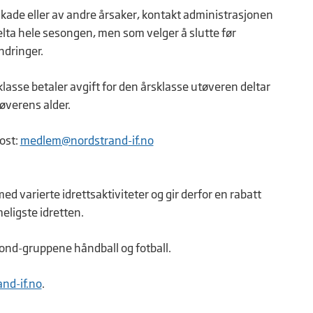
skade eller av andre årsaker, kontakt administrasjonen
delta hele sesongen, men som velger å slutte før
ndringer.
lasse betaler avgift for den årsklasse utøveren deltar
øverens alder.
ost:
medlem@nordstrand-if.no
d varierte idrettsaktiviteter og gir derfor en rabatt
eligste idretten.
ond-gruppene håndball og fotball.
nd-if.no
.