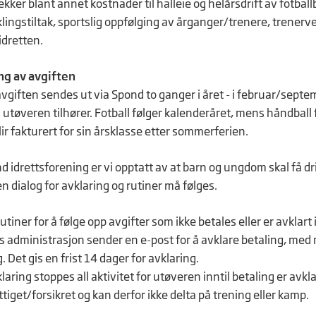
ekker blant annet kostnader til halleie og helårsdrift av fotba
iklingstiltak, sportslig oppfølging av årganger/trenere, trene
dretten.
ng av avgiften
vgiften sendes ut via Spond to ganger i året - i februar/septem
utøveren tilhører. Fotball følger kalenderåret, mens håndball f
ir fakturert for sin årsklasse etter sommerferien.
nd idrettsforening er vi opptatt av at barn og ungdom skal få 
n dialog for avklaring og rutiner må følges.
tiner for å følge opp avgifter som ikke betales eller er avklart i
s administrasjon sender en e-post for å avklare betaling, med 
. Det gis en frist 14 dager for avklaring.
laring stoppes all aktivitet for utøveren inntil betaling er avklar
tiget/forsikret og kan derfor ikke delta på trening eller kamp.