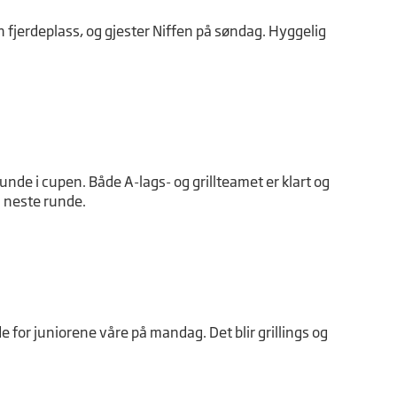
n fjerdeplass, og gjester Niffen på søndag. Hyggelig
runde i cupen. Både A-lags- og grillteamet er klart og
l neste runde.
or juniorene våre på mandag. Det blir grillings og