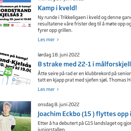
Kamp i kveld!
Ny runde i Trikkeligaen i kveld og denne gang
resultatene våre frister deg til å møte opp 
fyrer opp grillen.
Les mer
lørdag 18. juni 2022
8 strake med 22-1 i målforskjell
Åtte seire på rad er en klubbrekord på seniorn
tatt en kjapp prat med sjefen sjøl, Thomas 
Les mer
onsdag 8. juni 2022
Joachim Eckbo (15 ) flyttes opp 
Etter å ha debutert på G15 landslaget og gjo
juniorstallen.