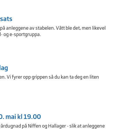
nsats
på anleggene av stabelen. Vått ble det, men likevel
l- og e-sportgruppa.
dag
n. Vi fyrer opp grippen så du kan ta deg en liten
. mai kl 19.00
 vårdugnad på Niffen og Hallager - slik at anleggene