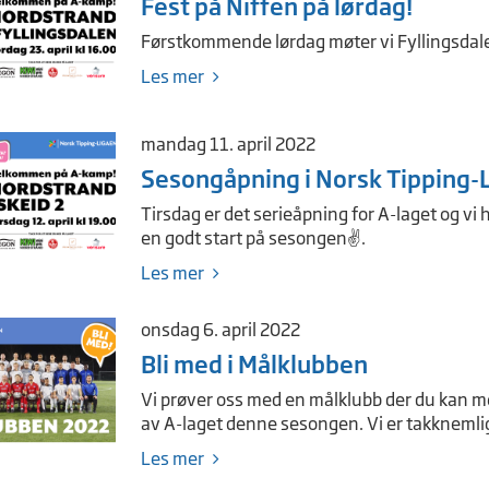
Fest på Niffen på lørdag!
Førstkommende lørdag møter vi Fyllingsdalen 
Les mer
mandag 11. april 2022
Sesongåpning i Norsk Tipping
Tirsdag er det serieåpning for A-laget og vi h
en godt start på sesongen✌.
Les mer
onsdag 6. april 2022
Bli med i Målklubben
Vi prøver oss med en målklubb der du kan mel
av A-laget denne sesongen. Vi er takknemlige
Les mer