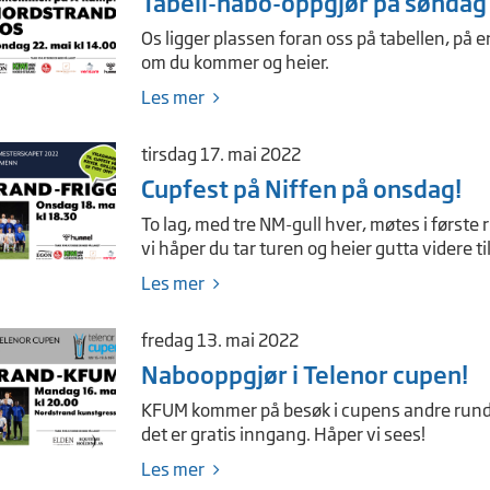
Tabell-nabo-oppgjør på søndag
Os ligger plassen foran oss på tabellen, på e
om du kommer og heier.
Les mer
tirsdag 17. mai 2022
Cupfest på Niffen på onsdag!
To lag, med tre NM-gull hver, møtes i første 
vi håper du tar turen og heier gutta videre ti
Les mer
fredag 13. mai 2022
Nabooppgjør i Telenor cupen!
KFUM kommer på besøk i cupens andre runde f
det er gratis inngang. Håper vi sees!
Les mer