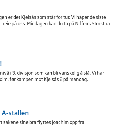
en er det Kjelsås som står for tur. Vi håper de siste
og heie på oss. Middagen kan du ta på Niffem, Storstua
!
ivå i 3. divisjon som kan bli vanskelig å slå. Vi har
Holm, før kampen mot Kjelsås 2 på mandag.
i A-stallen
rt sakene sine bra flyttes Joachim opp fra