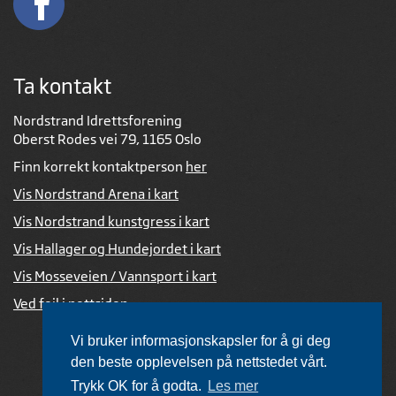
Ta kontakt
Nordstrand Idrettsforening
Oberst Rodes vei 79, 1165 Oslo
Finn korrekt kontaktperson
her
Vis Nordstrand Arena i kart
Vis Nordstrand kunstgress i kart
Vis Hallager og Hundejordet i kart
Vis Mosseveien / Vannsport i kart
Ved feil i nettsiden
Vi bruker informasjonskapsler for å gi deg
den beste opplevelsen på nettstedet vårt.
Trykk OK for å godta.
Les mer