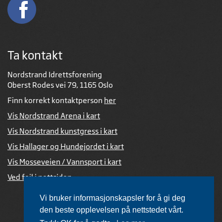
Ta kontakt
Nordstrand Idrettsforening
Oberst Rodes vei 79, 1165 Oslo
Finn korrekt kontaktperson
her
Vis Nordstrand Arena i kart
Vis Nordstrand kunstgress i kart
Vis Hallager og Hundejordet i kart
Vis Mosseveien / Vannsport i kart
Ved feil i nettsiden
Vi bruker informasjonskapsler for å gi deg
den beste opplevelsen på nettstedet vårt.