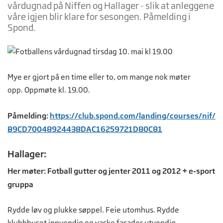
vårdugnad på Niffen og Hallager - slik at anleggene
våre igjen blir klare for sesongen. Påmelding i
Spond.
Mye er gjort på en time eller to, om mange nok møter
opp. Oppmøte kl. 19.00.
Påmelding:
https://club.spond.com/landing/courses/nif/
B9CD70048924438DAC16259721D80C81
Hallager:
Her møter: Fotball gutter og jenter 2011 og 2012 + e-sport
gruppa
Rydde løv og plukke søppel. Feie utomhus. Rydde
klubbhuset innvendig og vaske fasader utvendig.