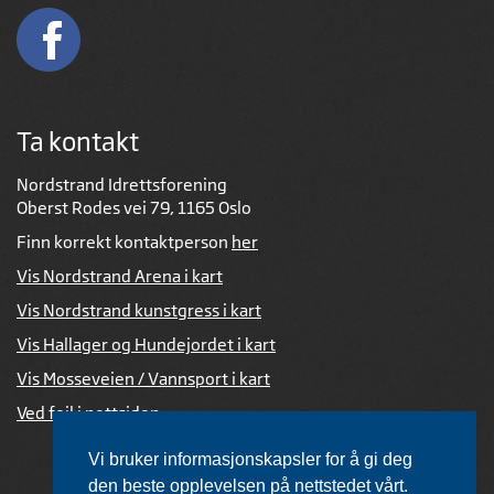
Ta kontakt
Nordstrand Idrettsforening
Oberst Rodes vei 79, 1165 Oslo
Finn korrekt kontaktperson
her
Vis Nordstrand Arena i kart
Vis Nordstrand kunstgress i kart
Vis Hallager og Hundejordet i kart
Vis Mosseveien / Vannsport i kart
Ved feil i nettsiden
Vi bruker informasjonskapsler for å gi deg
den beste opplevelsen på nettstedet vårt.