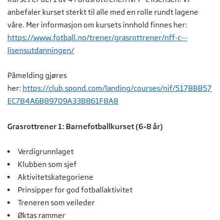
anbefaler kurset sterkt til alle med en rolle rundt lagene
våre. Mer informasjon om kursets innhold finnes her:
https://www.fotball.no/trener/grasrottrener/nff-c--
lisensutdanningen/
Påmelding gjøres
her:
https://club.spond.com/landing/courses/nif/517BBB57
EC7B4A6B89709A33B861F8A8
Grasrottrener 1: Barnefotballkurset (6-8 år)
Verdigrunnlaget
Klubben som sjef
Aktivitetskategoriene
Prinsipper for god fotballaktivitet
Treneren som veileder
Øktas rammer