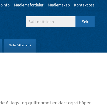
bbinfo
Medlemsfordeler
Medlemskap
Kontakt oss
Niffo / Akademi
de A-lags- og grillteamet er klart og vi håper