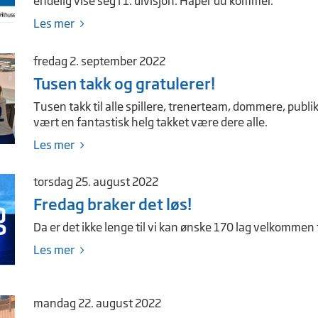
endelig vise seg i 1. divisjon. Håper du kommer.
Les mer
fredag 2. september 2022
Tusen takk og gratulerer!
Tusen takk til alle spillere, trenerteam, dommere, publ
vært en fantastisk helg takket være dere alle.
Les mer
torsdag 25. august 2022
Fredag braker det løs!
Da er det ikke lenge til vi kan ønske 170 lag velkommen
Les mer
mandag 22. august 2022