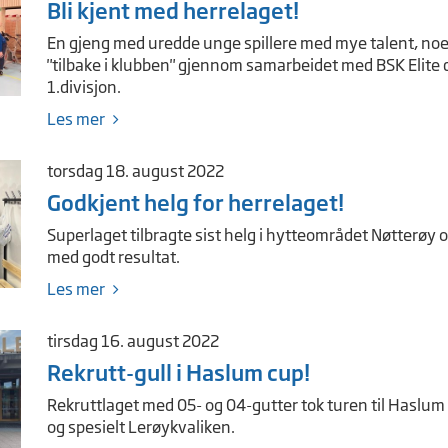
Bli kjent med herrelaget!
En gjeng med uredde unge spillere med mye talent, noen
"tilbake i klubben" gjennom samarbeidet med BSK Elite
1.divisjon.
Les mer
torsdag 18. august 2022
Godkjent helg for herrelaget!
Superlaget tilbragte sist helg i hytteområdet Nøtterøy
med godt resultat.
Les mer
tirsdag 16. august 2022
Rekrutt-gull i Haslum cup!
Rekruttlaget med 05- og 04-gutter tok turen til Haslum
og spesielt Lerøykvaliken.