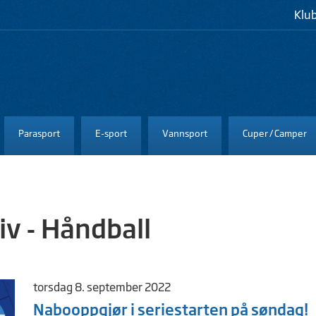
Klu
Parasport
E-sport
Vannsport
Cuper / Camper
v - Håndball
torsdag 8. september 2022
Nabooppgjør i seriestarten på søndag!