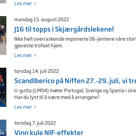
Les mer
mandag 15. august 2022
J16 til topps i Skjærgårdslekene!
Ikke helt overraskende imponerte 06-jentene våre stort
gjeveste trofeet hjem.
Les mer
torsdag 14. juli 2022
ScandIberico på Niffen 27.-29. juli, vi tr
U-gutta (LM04) møter Portugal, Sverige og Spania i sine
Har du lyst til å være med å arrangere?
Les mer
torsdag 7. juli 2022
Vinn kule NIF-effekter