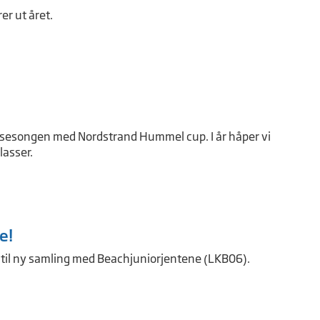
er ut året.
sesongen med Nordstrand Hummel cup. I år håper vi
lasser.
e!
t til ny samling med Beachjuniorjentene (LKB06).