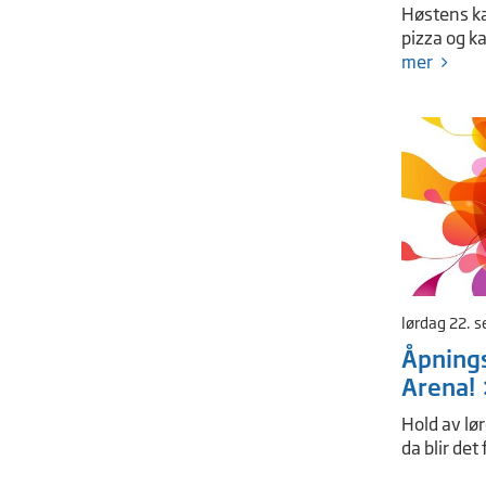
Høstens ka
pizza og ka
mer
lørdag 22. 
Åpning
Arena!
Hold av lø
da blir det