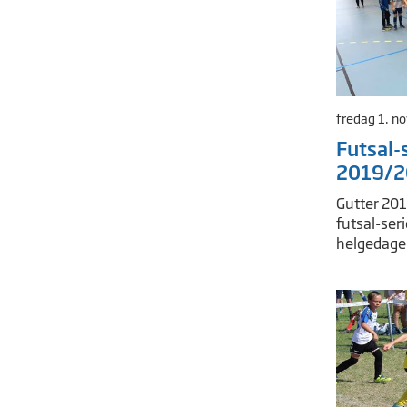
fredag 1. n
Futsal-
2019/2
Gutter 201
futsal-ser
helgedage