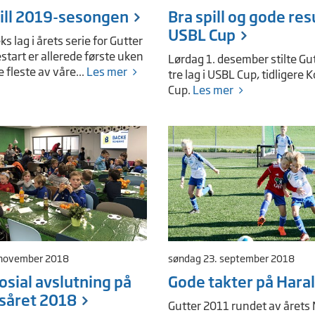
ill 2019-sesongen
Bra spill og gode resu
USBL Cup
eks lag i årets serie for Gutter
estart er allerede første uken
Lørdag 1. desember stilte Gu
de fleste av våre...
Les mer
tre lag i USBL Cup, tidligere 
Cup.
Les mer
 november 2018
søndag 23. september 2018
sosial avslutning på
Gode takter på Hara
såret 2018
Gutter 2011 rundet av årets 