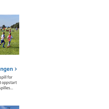
ongen
spill for
t oppstart
illes...