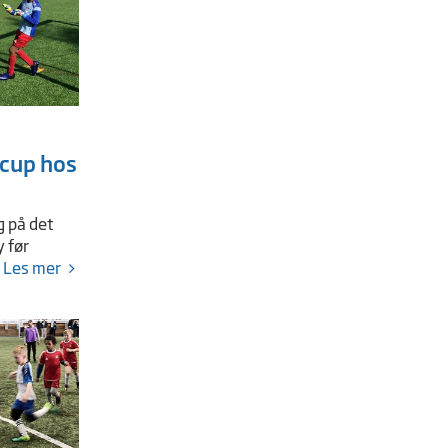
 cup hos
g på det
 før
.
Les mer