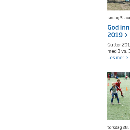
lørdag 3. a
God inn
2019
Gutter 201
med 3 vs. 
Les mer
torsdag 28.