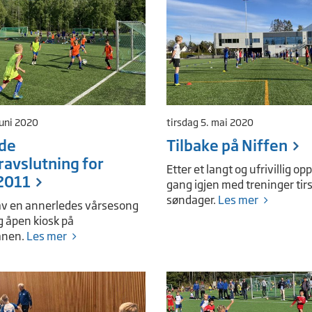
juni 2020
tirsdag 5. mai 2020
nde
Tilbake på Niffen
avslutning for
Etter et langt og ufrivillig opp
2011
gang igjen med treninger tir
søndager.
Les mer
av en annerledes vårsesong
 åpen kiosk på
anen.
Les mer