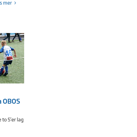
s mer
a OBOS
 to 5’er lag