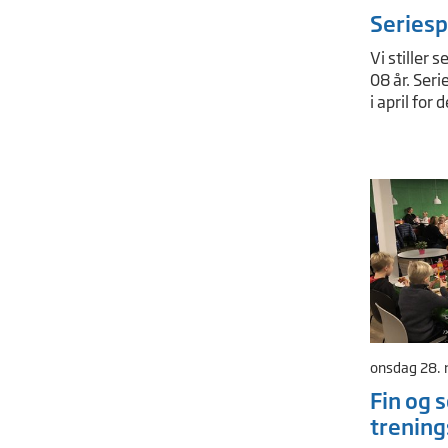
Seriesp
Vi stiller s
08 år. Seri
i april for 
onsdag 28.
Fin og 
trening