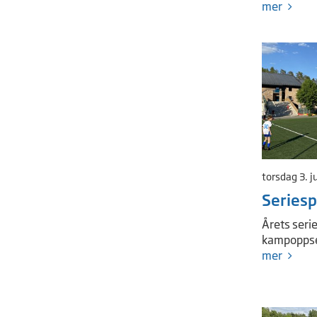
mer
torsdag 3. j
Seriesp
Årets seri
kampoppset
mer