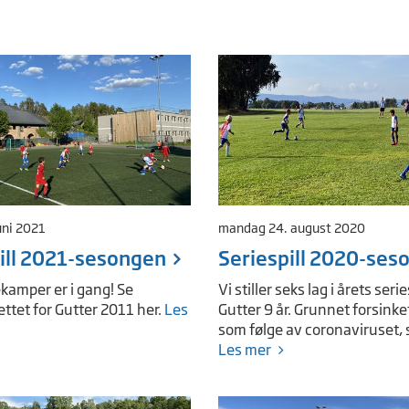
uni 2021
mandag 24. august 2020
ill 2021-sesongen
Seriespill 2020-ses
ekamper er i gang! Se
Vi stiller seks lag i årets serie
tet for Gutter 2011 her.
Les
Gutter 9 år. Grunnet forsinke
som følge av coronaviruset, sp
Les mer