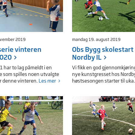
ovember 2019
mandag 19. august 2019
serie vinteren
Obs Bygg skolestart
020
Nordby IL
1 har to lag påmeldt i en
Vi fikk en god gjennomkjørin
ie som spilles noen utvalgte
nye kunstgresset hos Nordby
r denne vinteren.
Les mer
høstsesongen starter til uka