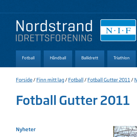
Fotball
Håndball
Ballidrett
Triathlon
Forside
/
Finn mitt lag
/
Fotball
/
Fotball Gutter 2011
/
N
Fotball Gutter 2011
Nyheter