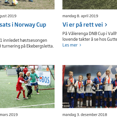
ugust 2019
mandag 8. april 2019
sats i Norway Cup
Vi er på rett vei
På Vålerenga DNB Cup i Vallh
lovende takter å se hos Gutt
1 innledet høstsesongen
Les mer
3 turnering på Ekebergsletta.
 mars 2019
mandag 3. desember 2018