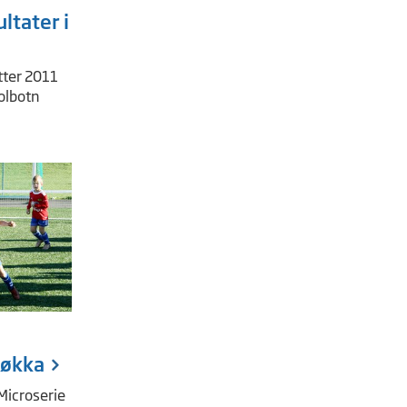
ltater i
tter 2011
Kolbotn
løkka
Microserie