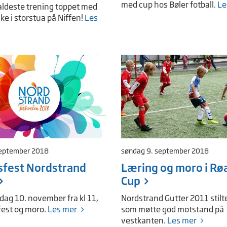
med cup hos Bøler fotball.
Le
ldeste trening toppet med
ke i storstua på Niffen!
Les
september 2018
søndag 9. september 2018
sfest Nordstrand
Læring og moro i Rø
Cup
rdag 10. november fra kl 11,
Nordstrand Gutter 2011 stilte
 fest og moro.
Les mer
som møtte god motstand på
vestkanten.
Les mer