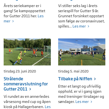
Årets seriekamper er i
Vi stiller seks lag i årets
gang! Se kampoppsettet
seriespill for Gutter 9 år.
for Gutter 2011 her.
Les
Grunnet forsinket oppstart
mer
som følge av coronaviruset,
spilles...
Les mer
tirsdag 23. juni 2020
tirsdag 5. mai 2020
Strålende
Tilbake på Niffen
sommeravslutning for
Etter et langt og ufrivillig
Gutter 2011
opphold, er vi i gang igjen
Vi rundet av en annerledes
med treninger tirsdager og
vårsesong med cup og åpen
søndager.
Les mer
kiosk på Hallagerbanen.
Les