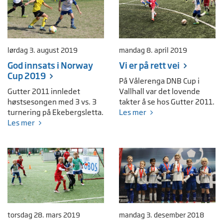
lørdag 3. august 2019
mandag 8. april 2019
God innsats i Norway
Vi er på rett vei
Cup 2019
På Vålerenga DNB Cup i
Gutter 2011 innledet
Vallhall var det lovende
høstsesongen med 3 vs. 3
takter å se hos Gutter 2011.
turnering på Ekebergsletta.
Les mer
Les mer
torsdag 28. mars 2019
mandag 3. desember 2018