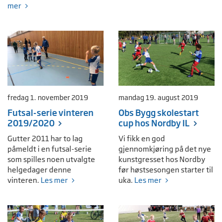
mer
fredag 1. november 2019
mandag 19. august 2019
Futsal-serie vinteren
Obs Bygg skolestart
2019/2020
cup hos Nordby IL
Gutter 2011 har to lag
Vi fikk en god
påmeldt i en futsal-serie
gjennomkjøring på det nye
som spilles noen utvalgte
kunstgresset hos Nordby
helgedager denne
før høstsesongen starter til
vinteren.
Les mer
uka.
Les mer