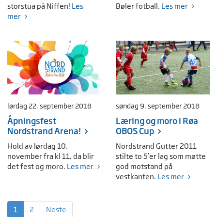
storstua på Niffen!
Les
Bøler fotball.
Les mer
mer
lørdag 22. september 2018
søndag 9. september 2018
Åpningsfest
Læring og moro i Røa
Nordstrand Arena!
OBOS Cup
Hold av lørdag 10.
Nordstrand Gutter 2011
november fra kl 11, da blir
stilte to 5’er lag som møtte
det fest og moro.
Les mer
god motstand på
vestkanten.
Les mer
1
2
Neste