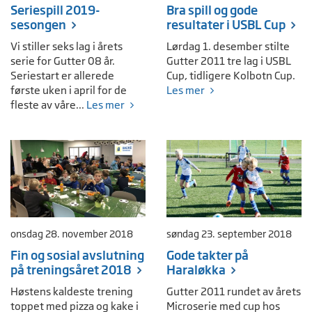
Seriespill 2019-
Bra spill og gode
sesongen
resultater i USBL Cup
Vi stiller seks lag i årets
Lørdag 1. desember stilte
serie for Gutter 08 år.
Gutter 2011 tre lag i USBL
Seriestart er allerede
Cup, tidligere Kolbotn Cup.
første uken i april for de
Les mer
fleste av våre...
Les mer
onsdag 28. november 2018
søndag 23. september 2018
Fin og sosial avslutning
Gode takter på
på treningsåret 2018
Haraløkka
Høstens kaldeste trening
Gutter 2011 rundet av årets
toppet med pizza og kake i
Microserie med cup hos