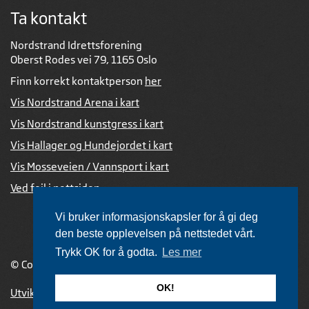
Ta kontakt
Nordstrand Idrettsforening
Oberst Rodes vei 79, 1165 Oslo
Finn korrekt kontaktperson
her
Vis Nordstrand Arena i kart
Vis Nordstrand kunstgress i kart
Vis Hallager og Hundejordet i kart
Vis Mosseveien / Vannsport i kart
Ved feil i nettsiden
Vi bruker informasjonskapsler for å gi deg
den beste opplevelsen på nettstedet vårt.
Trykk OK for å godta.
Les mer
© Copyright 2026 |
Personvernerklæring
OK!
Utviklet av Netlab
,
publiseres med eRedaktør