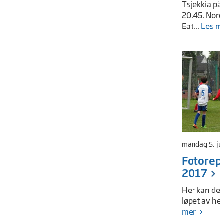
Tsjekkia på
20.45. Nor
Eat...
Les 
mandag 5. j
Fotorep
2017
Her kan der
løpet av h
mer