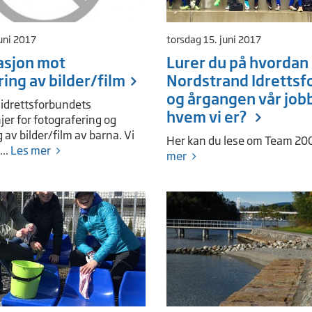
uni 2017
torsdag 15. juni 2017
asjon mot
Lurer du på hvordan
ring av bilder/film
Nordstrand Idrettsf
og årgangen vår jobb
 idrettsforbundets
hvem vi er?
jer for fotografering og
 av bilder/film av barna. Vi
Her kan du lese om Team 20
...
Les mer
mer