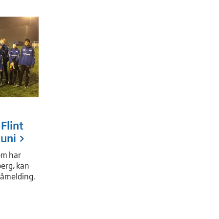
Flint
juni
om har
berg, kan
åmelding.