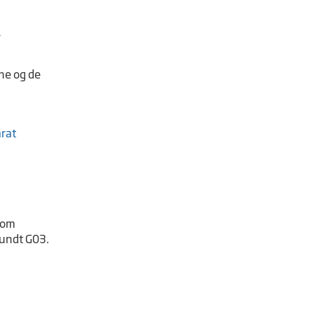
ne og de
 om
rundt G03.