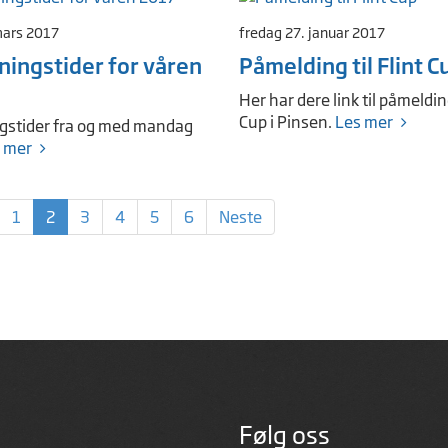
mars 2017
fredag 27. januar 2017
ningstider for våren
Påmelding til Flint C
Her har dere link til påmelding
Cup i Pinsen.
Les mer
gstider fra og med mandag
 mer
1
2
3
4
5
6
Neste
Følg oss