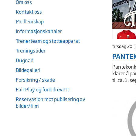
Om oss
Kontakt oss
Medlemskap
Informasjonskanaler
Trenerteam og støtteapparat
tirsdag 20. 
Treningstider
PANTE
Dugnad
Pantekonk
Bildegalleri
klarer å pa
Forsikring / skade
til ca. 1. 
Fair Play og foreldrevett
Reservasjon mot publisering av
bilder/film