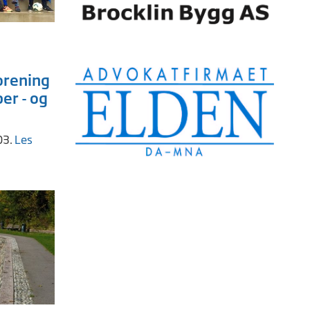
orening
er - og
03.
Les