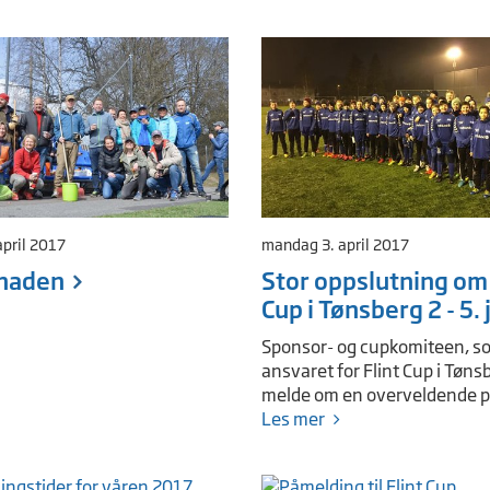
april 2017
mandag 3. april 2017
naden
Stor oppslutning om 
Cup i Tønsberg 2 - 5. 
Sponsor- og cupkomiteen, s
ansvaret for Flint Cup i Tøns
melde om en overveldende p
Les mer