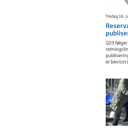
fredag 16. j
Reserv
publise
G03 følger
retningslin
publisering
er bevisst i