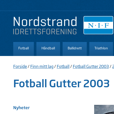
Fotball
Håndball
Ballidrett
Triathlon
Forside
/
Finn mitt lag
/
Fotball
/
Fotball Gutter 2003
/
Fotball Gutter 2003
Nyheter