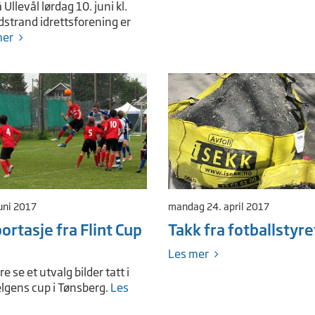
 Ullevål lørdag 10. juni kl.
dstrand idrettsforening er
mer
uni 2017
mandag 24. april 2017
ortasje fra Flint Cup
Takk fra fotballstyre
Les mer
e se et utvalg bilder tatt i
elgens cup i Tønsberg.
Les