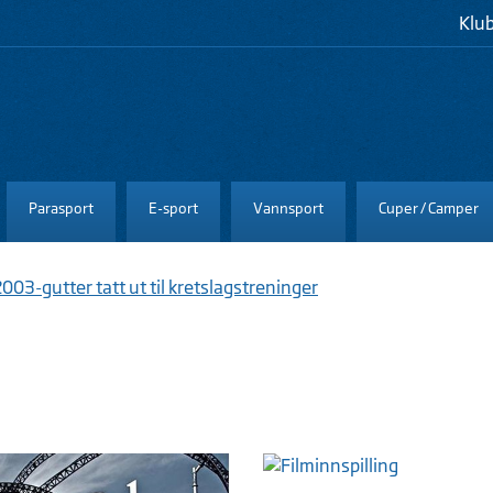
Klu
Parasport
E-sport
Vannsport
Cuper / Camper
2003-gutter tatt ut til kretslagstreninger