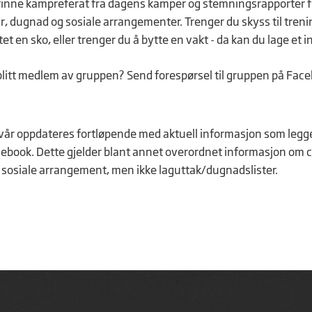
inne kampreferat fra dagens kamper og stemningsrapporter f
ir, dugnad og sosiale arrangementer. Trenger du skyss til tren
et en sko, eller trenger du å bytte en vakt - da kan du lage et i
 blitt medlem av gruppen? Send forespørsel til gruppen på Fac
vår oppdateres fortløpende med aktuell informasjon som legge
book. Dette gjelder blant annet overordnet informasjon om c
sosiale arrangement, men ikke laguttak/dugnadslister.