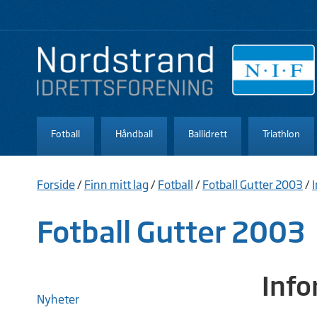
Fotball
Håndball
Ballidrett
Triathlon
Forside
/
Finn mitt lag
/
Fotball
/
Fotball Gutter 2003
/
Fotball Gutter 2003
Info
Nyheter