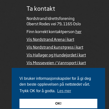
Ta kontakt
Nordstrand Idrettsforening
Oberst Rodes vei 79, 1165 Oslo
Finn korrekt kontaktperson
her
Vis Nordstrand Arena i kart
Vis Nordstrand kunstgress i kart
Vis Hallager og Hundejordet i kart
Vis Mosseveien / Vannsport i kart
Ved feil i nettsiden
Vi bruker informasjonskapsler for å gi deg
den beste opplevelsen på nettstedet vårt.
Trykk OK for å godta.
Les mer
Utviklet av Netlab
,
publiseres med eRedaktør
OK!