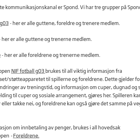
ste kommunikasjonskanal er Spond. Vi har tre grupper på Spon
 g03
- her er alle guttene, foreldre og trenere medlem.
- her er alle guttene og trenerne medlem.
e
- her er alle foreldrene og trenerne medlem.
uppen
NIF fotball g03
brukes til all viktig informasjon fra
et/støtteapparetet til spillerne og foreldrene. Dette gjelder f
endringer av treningstid, og informasjon om cuper, dugnad og 
lding til cuper og sosiale arrangement, gjøres her. Spilleren k
v eller takke nei, og foreldrene kan også gjøre det samme på v
asjon om innbetaling av penger, brukes i all hovedsak
ppen
-
Foreldrene.