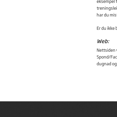
eksempel f
treningsle
har du mist
Er du ikke
Web:
Nettsiden 
Spond/Face
dugnad og 