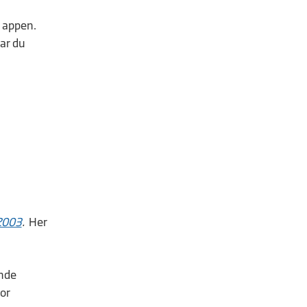
 appen.
Har du
 2003
.
Her
ende
for