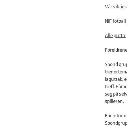
Vår viktig
NIF fotball
Alle gutta
Foreldren
Spond gr
trenertema
laguttak, 
treff. Påme
seg på sel
spilleren.
For inform
Spondgru