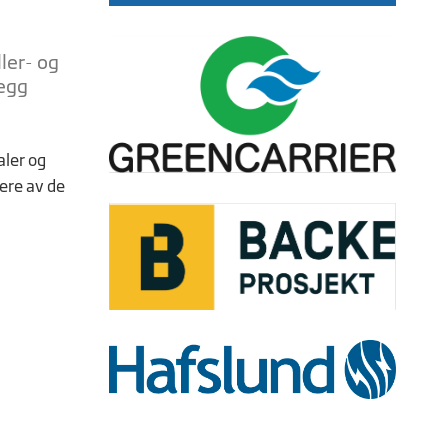
ler- og
legg
aler og
lere av de