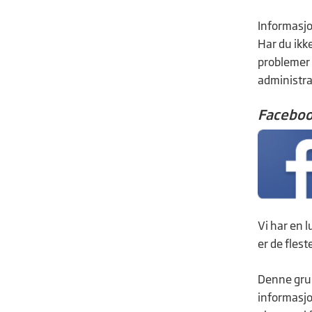
Informasjo
Har du ikk
problemer 
administra
Faceboo
Vi har en 
er de fles
Denne grup
informasjon