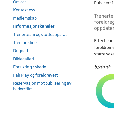
Om oss
Publisert 
Kontakt oss
Trenerte
Medlemskap
foreldre
Informasjonskanaler
oppdater
Trenerteam og støtteapparat
Etter beho
Treningstider
foreldremøt
Dugnad
større sake
Bildegalleri
Spond:
Forsikring / skade
Fair Play og foreldrevett
Reservasjon mot publisering av
bilder/film