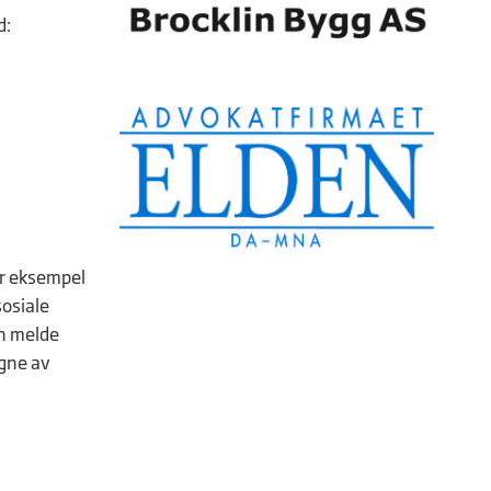
d:
or eksempel
sosiale
an melde
egne av