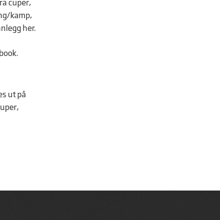
ra cuper,
ing/kamp,
nnlegg her.
ebook.
s ut på
uper,