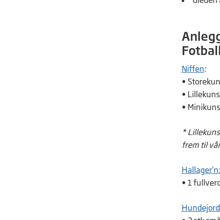
Anlegg
Fotbal
Niffen
:
• Storekun
• Lillekuns
• Minikun
* Lillekun
frem til v
Hallager’n
• 1 fullver
Hundejord