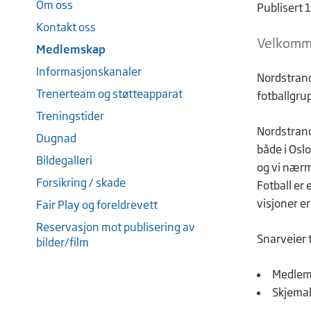
Om oss
Publisert 
Kontakt oss
Velkomme
Medlemskap
Informasjonskanaler
Nordstrand
Trenerteam og støtteapparat
fotballgru
Treningstider
Nordstrand 
Dugnad
både i Oslo
Bildegalleri
og vi nærme
Forsikring / skade
Fotball er
visjoner er
Fair Play og foreldrevett
Reservasjon mot publisering av
Snarveier t
bilder/film
Medlem
Skjema