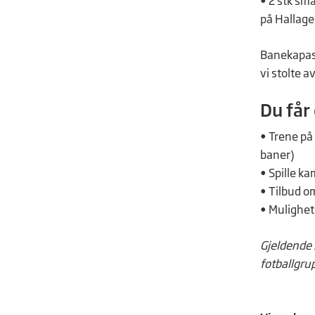
• 2 stk små
på Hallager
Banekapasit
vi stolte av
Du får
• Trene på
baner)
• Spille ka
• Tilbud o
• Mulighet 
Gjeldende 
fotballgru