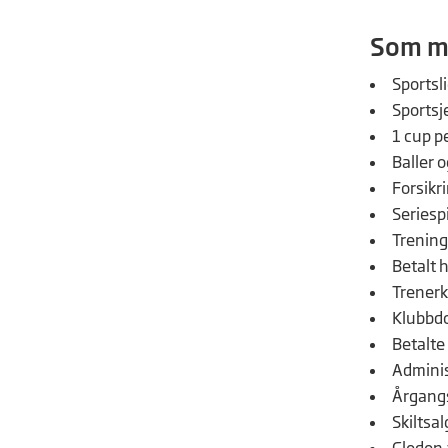
Som me
Sportsli
Sportsj
1 cup p
Baller o
Forsikr
Seriespi
Trening
Betalt 
Trenerku
Klubbdo
Betalt
Admini
Årgang
Skiltsal
Gleden a