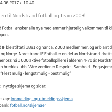
14.06.2017 kl.10.40
n til Nordstrand fotball og Team 2003!
 Fotball ønsker alle nye medlemmer hjertelig velkommen til k
ppen.
IF ble stiftet i 1891 og har ca. 2 000 medlemmer, og er blant d
 og Norge. Nordstrand IF Fotball er en del av Nordstrand Idrett
r oss nå 1 000 aktive fotballspillere i alderen 4-70 år. Nordst
 en breddeklubb. Våre verdier er Respekt - Samhold - Engasjem
 “Flest mulig - lengst mulig - best mulig”.
il nyttige skjema og sider:
skap:
Innmelding- og utmeldingsskjema
bank:
fotball.no/
skjemaer