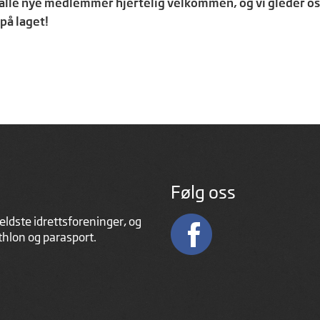
alle nye medlemmer hjertelig velkommen, og vi gleder oss 
på laget!
Følg oss
eldste idrettsforeninger, og
athlon og parasport.