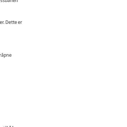
ressbanen
r. Dette er
eråpne