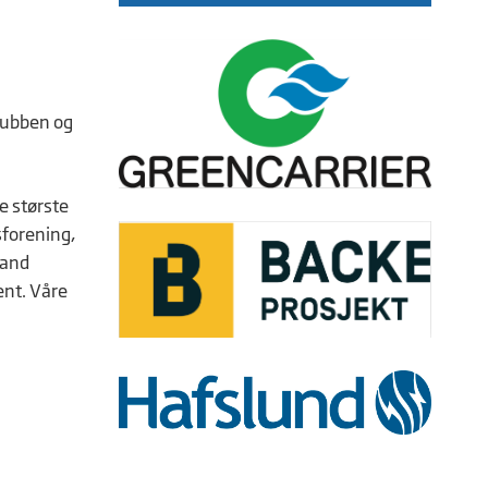
lubben og
e største
sforening,
rand
ent. Våre