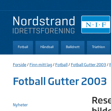
Fotball
Håndball
Ballidrett
Triathlon
Forside
/
Finn mitt lag
/
Fotball
/
Fotball Gutter 2003
/
Fotball Gutter 2003
Rese
Nyheter
bild