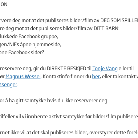
JON.
rvere deg mot at det publiseres bilder/film av DEG SOM SPILLER 
re deg mot at det publiseres bilder/film av DITT BARN:
s lukkede Facebook gruppe,
ngen/NIFs åpne hjemmeside,
åpne Facebook sider?
 reservere deg, gir du DIREKTE BESKJED til
Tonje Vang
eller til
tør
Magnus Wessel
. Kontaktinfo finner du
her
, eller ta kontakt 
ssenger
.
or å ha gitt samtykke hvis du ikke reserverer deg.
 tilfeller vil vi innhente aktivt samtykke før bilder/film publisere
et ikke vil at det skal publiseres bilder, overstyrer dette fore