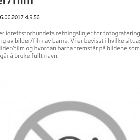
16.06.2017 kl.9.56
r idrettsforbundets retningslinjer for fotograferin
ng av bilder/film av barna. Vi er bevisst i hvilke situ
ilder/film og hvordan barna fremstår på bildene som
går å bruke fullt navn.