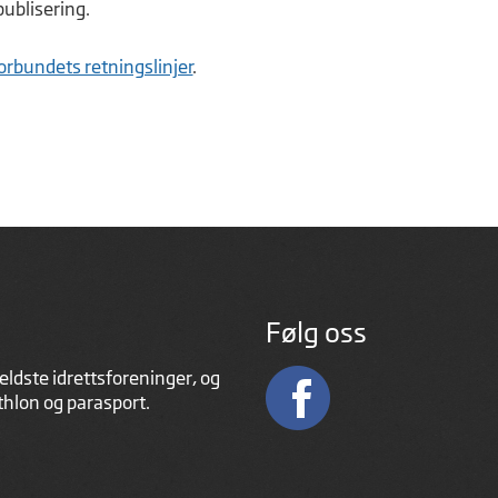
ublisering.
forbundets retningslinjer
.
Følg oss
eldste idrettsforeninger, og
athlon og parasport.