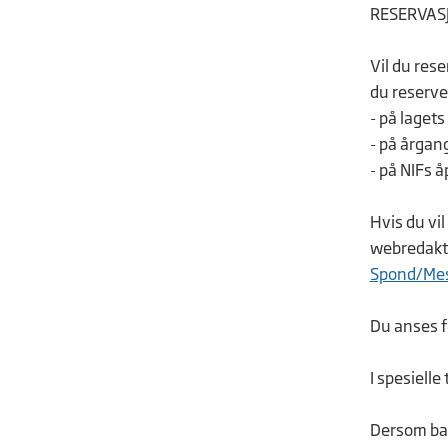
RESERVAS
Vil du rese
du reserve
- på laget
- på årga
- på NIFs 
Hvis du vil
webredak
Spond/Me
Du anses f
I spesielle
Dersom barn