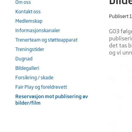
Om oss
Kontakt oss
Publisert 
Medlemskap
Informasjonskanaler
G03 følge
publiseri
Trenerteam og støtteapparat
det tas b
Treningstider
og vi unn
Dugnad
Bildegalleri
Forsikring / skade
Fair Play og foreldrevett
Reservasjon mot publisering av
bilder/film