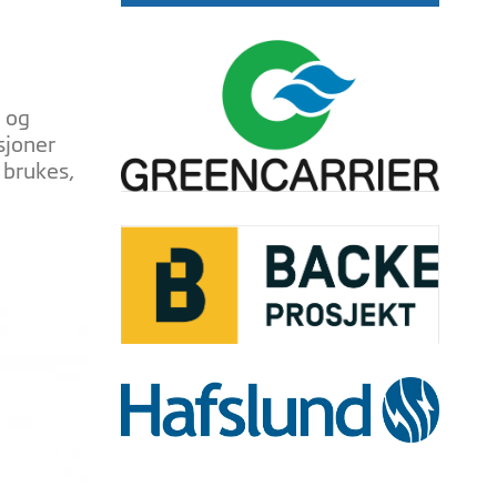
g og
asjoner
 brukes,