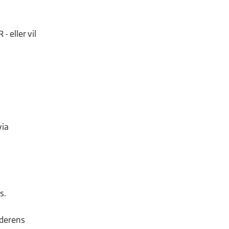
- eller vil
via
s.
lderens