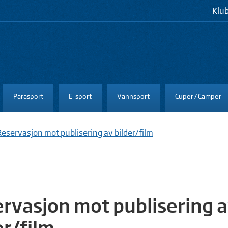
Klu
Parasport
E-sport
Vannsport
Cuper / Camper
Reservasjon mot publisering av bilder/film
rvasjon mot publisering 
er/film