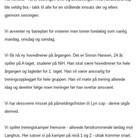
ble veldig bra - takk til alle for en strålende innsats der og ellers
gjennom sesongen.
Vi avventer ny baneplan for vinteren men trener foreløbig som vanlig
mandag, onsdag og søndag.
Vi får nå ny hovedtrener på årgangen. Det er Simon Hansen, 24 år,
spiller på A-laget, studerer på NIH. Han skal være hovedtrener for hele
årgangen og lagleder for 1. laget. Han vil være ansvarlig for
treningsopplegget for hele gruppen. Han vil møte på trening allerede
idag og deretter følge noen treninger før han overtar ansvaret.
Vi har dessverre misset på påmeldingsfristen til Lyn cup - denne utgår
dermed.
Vi spiller treningskamper fremover - allerede førstkommende lørdag mot
Langhus. Her satser vi på kamper på nivå 1 og 2 - uttak kommer snart.