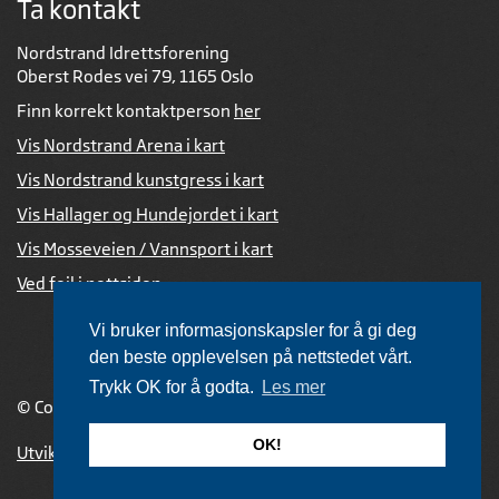
Ta kontakt
Nordstrand Idrettsforening
Oberst Rodes vei 79, 1165 Oslo
Finn korrekt kontaktperson
her
Vis Nordstrand Arena i kart
Vis Nordstrand kunstgress i kart
Vis Hallager og Hundejordet i kart
Vis Mosseveien / Vannsport i kart
Ved feil i nettsiden
Vi bruker informasjonskapsler for å gi deg
den beste opplevelsen på nettstedet vårt.
Trykk OK for å godta.
Les mer
© Copyright 2026 |
Personvernerklæring
OK!
Utviklet av Netlab
,
publiseres med eRedaktør