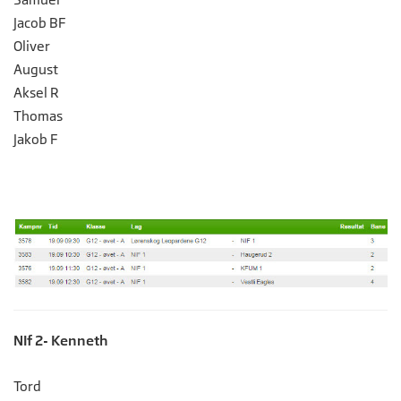
Jacob BF
Oliver
August
Aksel R
Thomas
Jakob F
NIf 2- Kenneth
Tord