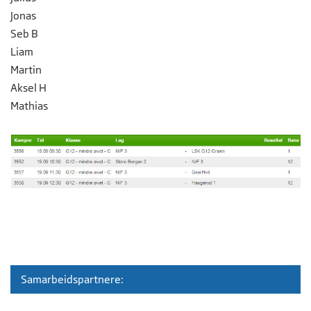
Jonas
Seb B
Liam
Martin
Aksel H
Mathias
Samarbeidspartnere: