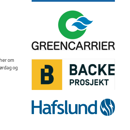
 her om
lørdag og