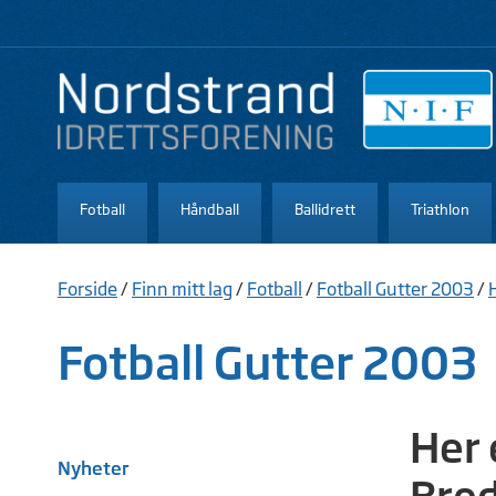
Fotball
Håndball
Ballidrett
Triathlon
Forside
/
Finn mitt lag
/
Fotball
/
Fotball Gutter 2003
/
Fotball Gutter 2003
Her 
Nyheter
Bre