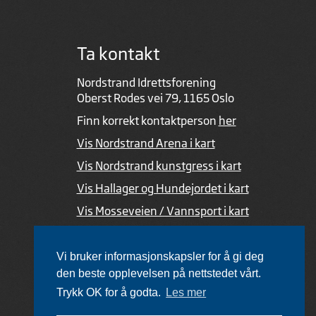
Ta kontakt
Nordstrand Idrettsforening
Oberst Rodes vei 79, 1165 Oslo
Finn korrekt kontaktperson
her
Vis Nordstrand Arena i kart
Vis Nordstrand kunstgress i kart
Vis Hallager og Hundejordet i kart
Vis Mosseveien / Vannsport i kart
Ved feil i nettsiden
Vi bruker informasjonskapsler for å gi deg
den beste opplevelsen på nettstedet vårt.
Trykk OK for å godta.
Les mer
Utviklet av Netlab
,
publiseres med eRedaktør