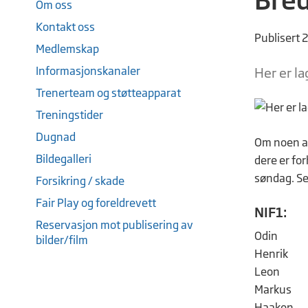
Om oss
Kontakt oss
Publisert 
Medlemskap
Informasjonskanaler
Her er l
Trenerteam og støtteapparat
Treningstider
Dugnad
Om noen av 
Bildegalleri
dere er fo
søndag. Se
Forsikring / skade
Fair Play og foreldrevett
NIF1:
Reservasjon mot publisering av
Odin
bilder/film
Henrik
Leon
Markus
Haaken