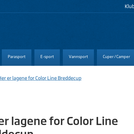
Klu
Parasport
E-sport
Vannsport
Cuper / Camper
Her er lagene for Color Line Breddecup
er lagene for Color Line
ddecup