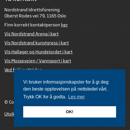
Nordstrand Idrettsforening
Oberst Rodes vei 79, 1165 Oslo
Finn korrekt kontaktperson
her
Vis Nordstrand Arena i kart
Vis Nordstrand kunstgress i kart
Vis Hallager og Hundejordet i kart
Vis Mosseveien / Vannsport i kart
Ved feil i nettsiden
Vi bruker informasjonskapsler for å gi deg
den beste opplevelsen på nettstedet vårt.
Trykk OK for å godta.
Les mer
© Copyright 2026 |
Personvernerklæring
OK!
Utviklet av Netlab
,
publiseres med eRedaktør