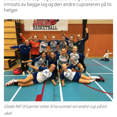
innsats av begge lag og den andre cupseieren på to
helger
Glade NIF 03 jenter etter å ha vunnet sin andre cup på en
uke!