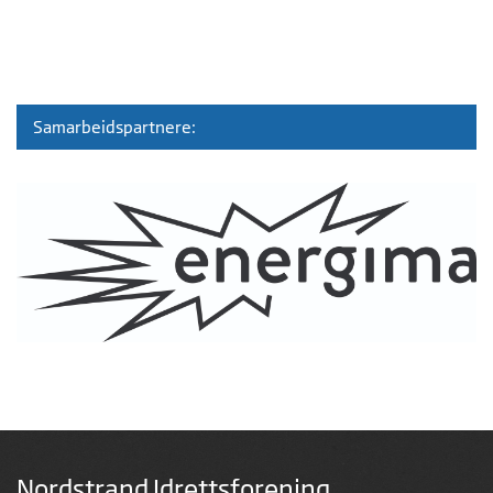
Samarbeidspartnere:
Nordstrand Idrettsforening