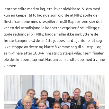
Jentene stilte med to lag, ett i hver nivåklasse. Vi dro med
kun en keeper til to lag noe som gjorde at NIF2 spilte de
fleste kampene med utespillere i mål! Rapportene sier det
var en del utradisjonelle keeperbevegelser å se i tillegg til
gode redninger :-). NIF2 hadde heller ikke innbyttere de
første kampene så det måtte jobbes hardt. Jentene lot seg
ikke stoppe av dette og klarte å komme seg til sluttspill og
semi-finale etter 100% innsats og stå-på vilje. I semifinalen
ble det knepent tap mot Haslum som endte opp med å vinne
klassen.