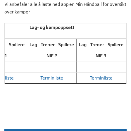
Vi anbefaler alle å laste ned app'en Min Håndball for oversikt
over kamper
Lag- og kampoppsett
er - Spillere
Lag - Trener - Spillere
Lag - Trener - Spillere
IF 1
NIF 2
NIF 3
inliste
Terminliste
Terminliste