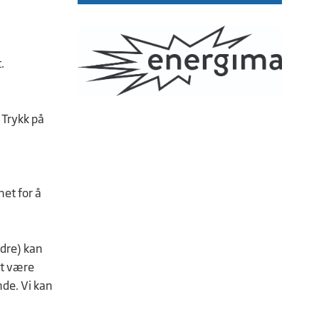
.
 Trykk på
et for å
ldre) kan
et være
nde. Vi kan