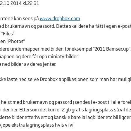
12.10.2014 kl.22.31
jentene kan sees på
www.dropbox.com
d brukernavn og passord. Dette skal dere ha fått i egen e-post
n "Files"
pen "Photos"
 dere undermapper med bilder, for eksempel "2011 Bamsecup".
nappen og dere får opp miniatyrbilder.
 ned bilder av deres jenter.
ikke laste ned selve Dropbox applikasjonen som man har muligh
elst med brukernavn og passord (sendes i e-post til alle fore
ilder her. Ettersom det kun er 2 gb gratis lagringsplass så vil d
slette bilder etterhvert og kanskje bare la lagbilder etc bli ligge
jøpe ekstra lagringsplass hvis vi vil