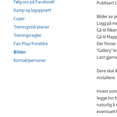
Følg oss på Facebook!
Publisert 
Kamp og lagoppsett
Bilder av 
Cuper
Logg på me
Treningstid/planer
Gå til flike
Treningsregler
Gå til Map
Fair Play/Foreldre
Der finner
"Gallery" k
Bilder
Last gjerne
Kontaktpersoner
Dere skal 
installere.
Hvem som h
legge inn b
naturlig å 
eventuelt k