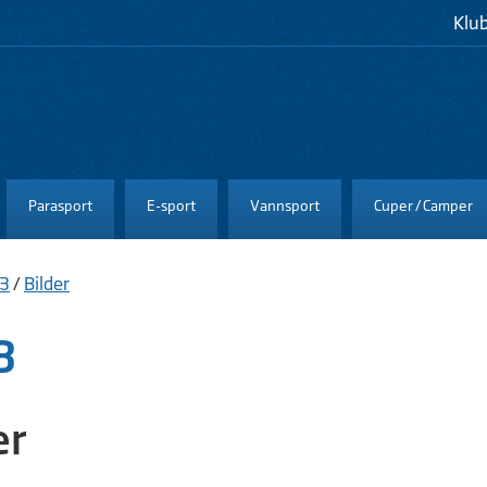
Klu
Parasport
E-sport
Vannsport
Cuper / Camper
03
/
Bilder
3
er