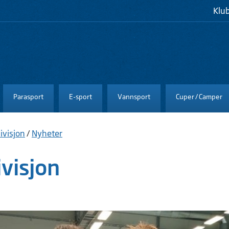
Klu
Parasport
E-sport
Vannsport
Cuper / Camper
ivisjon
/
Nyheter
visjon