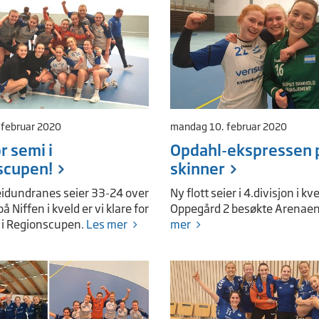
februar 2020
mandag 10. februar 2020
r semi i
Opdahl-ekspressen 
scupen!
skinner
eidundranes seier 33-24 over
Ny flott seier i 4.divisjon i kv
 Niffen i kveld er vi klare for
Oppegård 2 besøkte Arenae
 i Regionscupen.
Les mer
mer