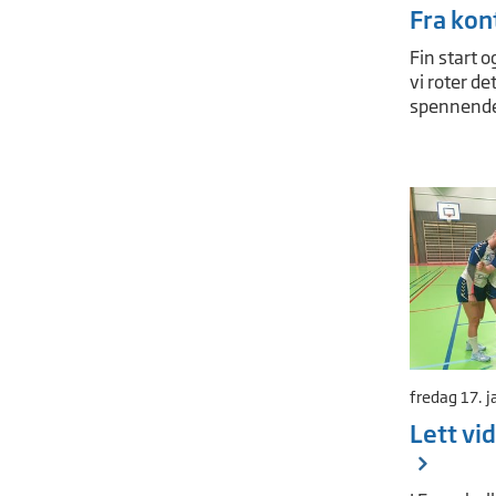
Fra kont
Fin start o
vi roter de
spennende 
fredag 17. 
Lett vi