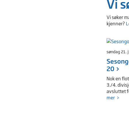
Vi s
Vi søker m
kjenner?
L
søndag 21. 
Sesong
20
Nok en flo
3./4. divis
avsluttet 
mer