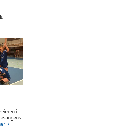
du
seieren i
 sesongens
mer