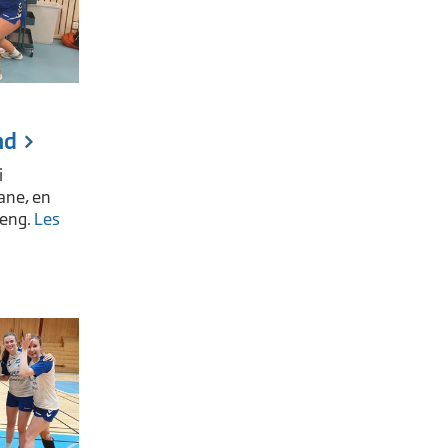
nd
i
ane, en
oeng.
Les