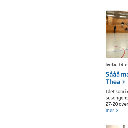
lørdag 14. 
Sååå ma
Thea
I det som i 
sesongens 
27-20 ove
mer