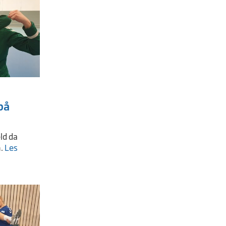
på
eld da
n.
Les