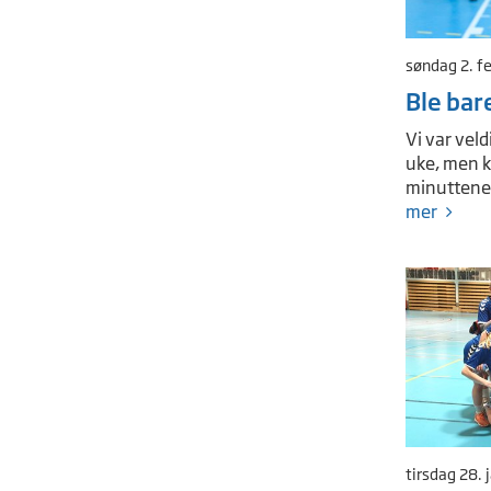
søndag 2. f
Ble bar
Vi var veld
uke, men kr
minuttene 
mer
tirsdag 28.