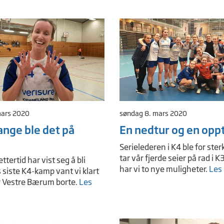
mars 2020
søndag 8. mars 2020
nge ble det på
En nedtur og en opp
Serielederen i K4 ble for ster
tar vår fjerde seier på rad i K
ettertid har vist seg å bli
har vi to nye muligheter.
Les
siste K4-kamp vant vi klart
r Vestre Bærum borte.
Les