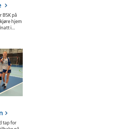
e
er BSK på
 kjøre hjem
att i...
n
d tap for