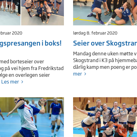
ebruar 2020
lørdag 8. februar 2020
spresangen i boks!
Seier over Skogstra
Mandag denne uken møtte v
Skogstrand i K3 på hjemmeb
 med borteseier over
dårlig kamp men poeng er p
og på vei hjem fra Fredrikstad
mer
ølge en overlegen seier
.
Les mer