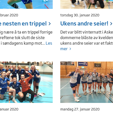
ebruar 2020
torsdag 30. januar 2020
e nesten en trippel
Ukens andre seier!
ig nære å ta en trippel forrige
Det var blitt vinternatt i Aske
eftene tok slutt de siste
dommerne blåste av kvelde
i søndagens kamp mot...
Les
ukens andre seier var et fak
mer
 januar 2020
mandag 27. januar 2020