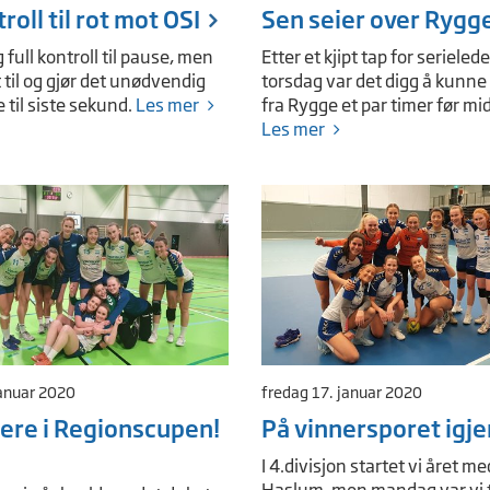
roll til rot mot OSI
Sen seier over Rygg
g full kontroll til pause, men
Etter et kjipt tap for serieled
t til og gjør det unødvendig
torsdag var det digg å kunne
til siste sekund.
Les mer
fra Rygge et par timer før midn
Les mer
januar 2020
fredag 17. januar 2020
dere i Regionscupen!
På vinnersporet igje
I 4.divisjon startet vi året me