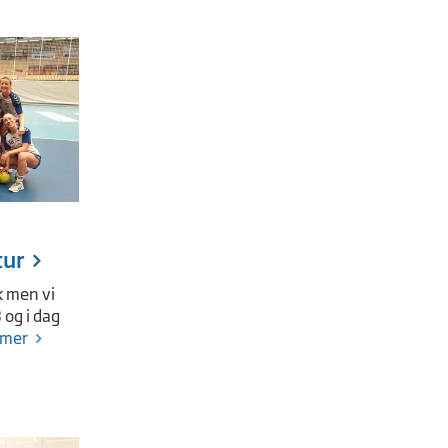
tur
k men vi
3 og i dag
 mer