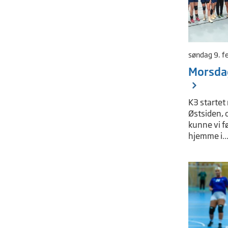
søndag 9. f
Morsdag
K3 startet
Østsiden, 
kunne vi f
hjemme i..