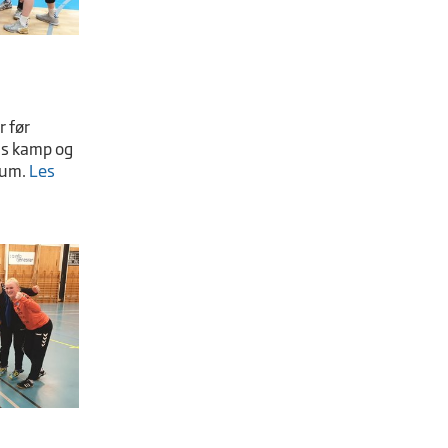
r før
ns kamp og
tum.
Les