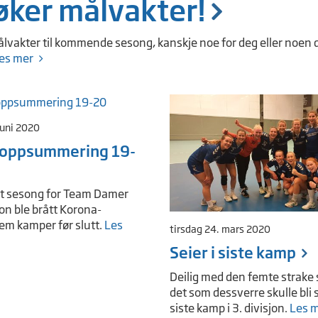
øker målvakter!
ålvakter til kommende sesong, kanskje noe for deg eller noen 
es mer
juni 2020
oppsummering 19-
tt sesong for Team Damer
jon ble brått Korona-
fem kamper før slutt.
Les
tirsdag 24. mars 2020
Seier i siste kamp
Deilig med den femte strake 
det som dessverre skulle bli
siste kamp i 3. divisjon.
Les 