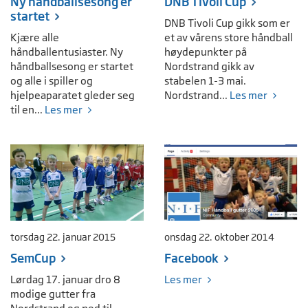
Ny håndballsesong er
DNB Tivoli Cup
startet
DNB Tivoli Cup gikk som er
Kjære alle
et av vårens store håndball
håndballentusiaster. Ny
høydepunkter på
håndballsesong er startet
Nordstrand gikk av
og alle i spiller og
stabelen 1-3 mai.
hjelpeaparatet gleder seg
Nordstrand...
Les mer
til en...
Les mer
torsdag 22. januar 2015
onsdag 22. oktober 2014
SemCup
Facebook
Lørdag 17. januar dro 8
Les mer
modige gutter fra