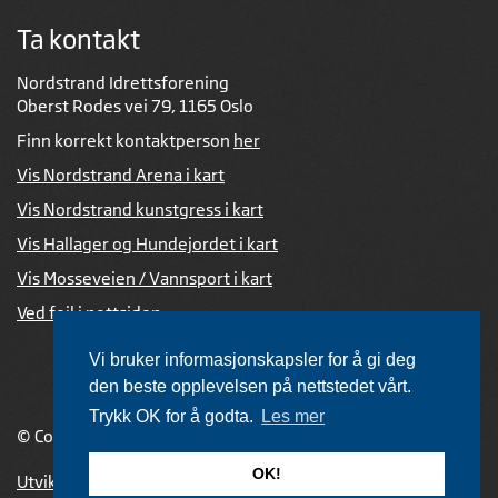
Ta kontakt
Nordstrand Idrettsforening
Oberst Rodes vei 79, 1165 Oslo
Finn korrekt kontaktperson
her
Vis Nordstrand Arena i kart
Vis Nordstrand kunstgress i kart
Vis Hallager og Hundejordet i kart
Vis Mosseveien / Vannsport i kart
Ved feil i nettsiden
Vi bruker informasjonskapsler for å gi deg
den beste opplevelsen på nettstedet vårt.
Trykk OK for å godta.
Les mer
© Copyright 2026 |
Personvernerklæring
OK!
Utviklet av Netlab
,
publiseres med eRedaktør