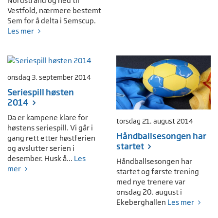
Nordstrand og ned til
Vestfold, nærmere bestemt
Sem for å delta i Semscup.
Les mer
onsdag 3. september 2014
Seriespill høsten
2014
Da er kampene klare for
torsdag 21. august 2014
høstens seriespill. Vi går i
Håndballsesongen har
gang rett etter høstferien
startet
og avslutter serien i
desember. Husk å...
Les
Håndballsesongen har
mer
startet og første trening
med nye trenere var
onsdag 20. august i
Ekeberghallen
Les mer