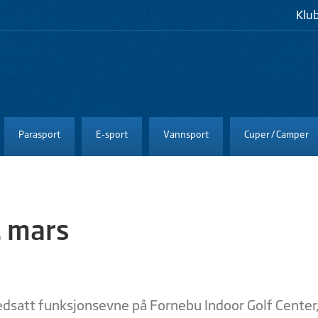
Klu
Parasport
E-sport
Vannsport
Cuper / Camper
. mars
dsatt funksjonsevne på Fornebu Indoor Golf Center,