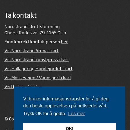
Ta kontakt
Nordstrand Idrettsforening
Oberst Rodes vei 79, 1165 Oslo
Finn korrekt kontaktperson
her
Vis Nordstrand Arena i kart
Vis Nordstrand kunstgress i kart
Vis Hallager og Hundejordet i kart
Vis Mosseveien / Vannsport i kart
Ved feil i nettsiden
Vi bruker informasjonskapsler for å gi deg
den beste opplevelsen på nettstedet vårt.
Trykk OK for å godta.
Les mer
© Copyright 2026 |
Personvernerklæring
OK!