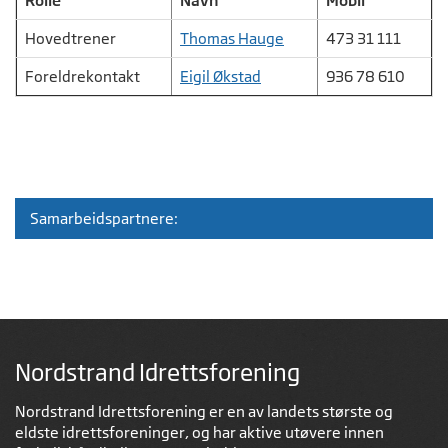
Rolle
Navn
Mobil
Hovedtrener
T
homas Hauge
473 31 111
Foreldrekontakt
E
igil Økstad
936 78 610
Samarbeidspartnere:
Nordstrand Idrettsforening
Nordstrand Idrettsforening er en av landets største og
eldste idrettsforeninger, og har aktive utøvere innen