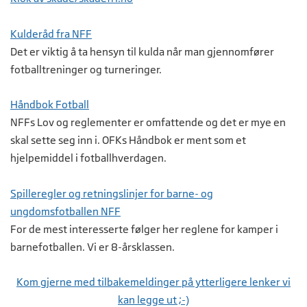
Kulderåd fra NFF
Det er viktig å ta hensyn til kulda når man gjennomfører
fotballtreninger og turneringer.
Håndbok Fotball
NFFs Lov og reglementer er omfattende og det er mye en
skal sette seg inn i. OFKs Håndbok er ment som et
hjelpemiddel i fotballhverdagen.
Spilleregler og retningslinjer for barne- og
ungdomsfotballen NFF
For de mest interesserte følger her reglene for kamper i
barnefotballen. Vi er 8-årsklassen.
Kom gjerne med tilbakemeldinger på ytterligere lenker vi
kan legge ut ;-)