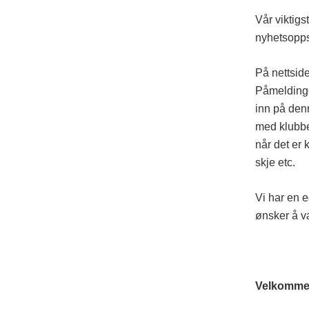
Vår viktig
nyhetsoppsl
På nettside
Påmeldinger
inn på denn
med klubben
når det er 
skje etc.
Vi har en e
ønsker å v
Velkommen 