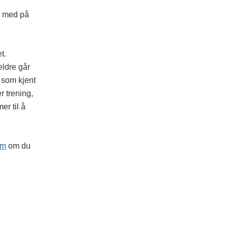
g med på
t.
eldre går
e som kjent
r trening,
er til å
om
om du