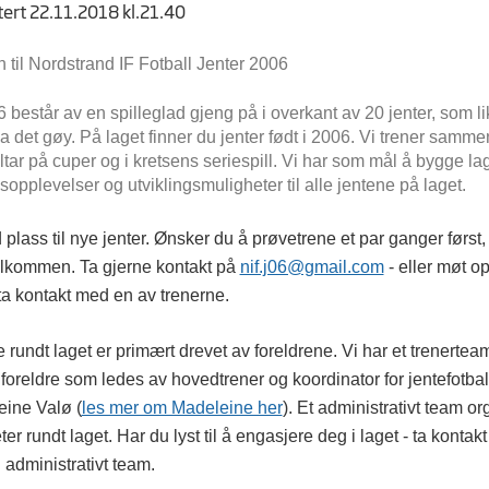
tert 22.11.2018 kl.21.40
til Nordstrand IF Fotball Jenter 2006
 består av en spilleglad gjeng på i overkant av 20 jenter, som lik
ha det gøy. På laget finner du jenter født i 2006. Vi trener samm
ltar på cuper og i kretsens seriespill. Vi har som mål å bygge la
sopplevelser og utviklingsmuligheter til alle jentene på laget.
id plass til nye jenter. Ønsker du å prøvetrene et par ganger først,
velkommen.
Ta gjerne kontakt på
nif.j06@gmail.com
- eller møt o
ta kontakt med en av trenerne.
e rundt laget er primært drevet av foreldrene. Vi har et trenerte
 foreldre som ledes av hovedtrener og
koordinator for jentefotbal
ine Valø (
les mer om Madeleine her
).
Et administrativt team or
eter rundt laget. Har du lyst til å engasjere deg i laget - ta kontak
 i administrativt team.