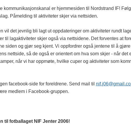
ste kommunikasjonskanal er hjemmesiden til Nordstrand IF! Føl
ag. Påmelding til aktiviteter skjer via nettsiden.
n vil det jevnlig bli lagt ut oppdateringer om aktiviteter rundt lage
 til lagaktiviteter skjer også via nettsidene. Det forventes at for
e siden og gjør seg kjent. Vi oppfordrer også jentene til å gjør
s nettside, så de også er orientert om hva som skjer - når det e
kamper, når vi har oppmøte, hvilke cuper og aktiviteter som komm
gen facebook-side for foreldrene. Send mail til
nif.j06@gmail.c
ære medlem i Facebook-gruppen.
til fotballaget NIF Jenter 2006!