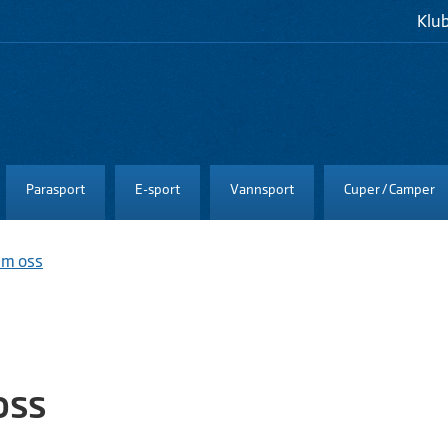
Klu
Parasport
E-sport
Vannsport
Cuper / Camper
m oss
oss