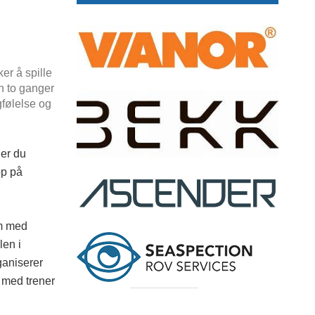
er å spille
en to ganger
gfølelse og
 er du
pp på
am med
len i
ganiserer
t med trener