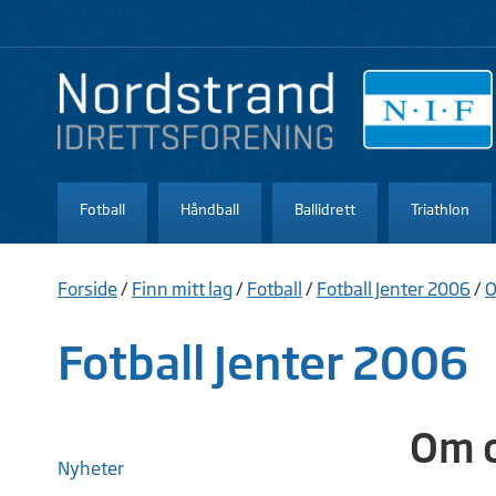
Fotball
Håndball
Ballidrett
Triathlon
Forside
/
Finn mitt lag
/
Fotball
/
Fotball Jenter 2006
/
O
Fotball Jenter 2006
Om 
Nyheter