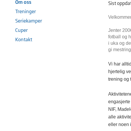
Om oss
Sist oppda
Treninger
Velkommen 
Seriekamper
Cuper
Jenter 2006
fotball og 
Kontakt
i uka og de
gi mestring
Vi har allt
hjertelig 
trening og 
Aktiviteten
engasjerte
NIF,
Madele
alle aktivit
eller noen