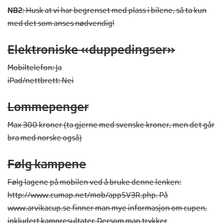
NB2
: Husk at vi har begrenset med plass i bilene, så ta kun
med det som anses nødvendig!
Elektroniske «duppedingser»
Mobiltelefon: Ja
iPad/nettbrett: Nei
Lommepenger
Max 300 kroner (ta gjerne med svenske kroner, men det går
bra med norske også)
Følg kampene
Følg lagene på mobilen ved å bruke denne lenken:
http://www.cumap.net/mob/appSV3R.php. På
www.arvikacup.se finner man mye informasjon om cupen,
inkludert kampresultater. Dersom man trykker