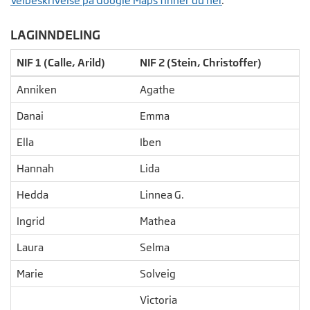
Veibeskrivelse på Google Maps finner du her
.
LAGINNDELING
NIF 1 (Calle, Arild)
NIF 2 (Stein, Christoffer)
Anniken
Agathe
Danai
Emma
Ella
Iben
Hannah
Lida
Hedda
Linnea G.
Ingrid
Mathea
Laura
Selma
Marie
Solveig
Victoria