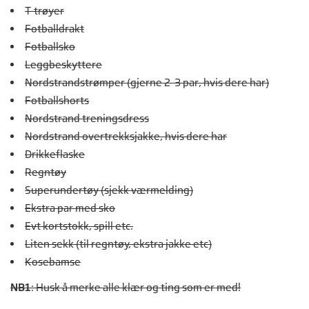
T-trøyer
Fotballdrakt
Fotballsko
Leggbeskyttere
Nordstrandstrømper (gjerne 2-3 par, hvis dere har)
Fotballshorts
Nordstrand treningsdress
Nordstrand overtrekksjakke, hvis dere har
Drikkeflaske
Regntøy
Superundertøy (sjekk værmelding)
Ekstra par med sko
Evt kortstokk, spill etc.
Liten sekk (til regntøy, ekstra jakke etc)
Kosebamse
NB1
: Husk å merke alle klær og ting som er med!