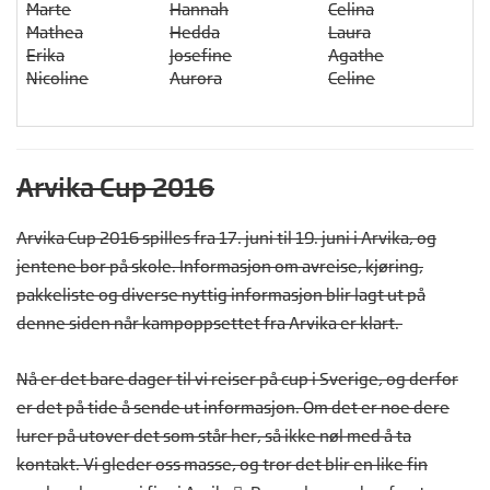
Marte
Hannah
Celina
Mathea
Hedda
Laura
Erika
Josefine
Agathe
Nicoline
Aurora
Celine
Arvika Cup 2016
Arvika Cup 2016 spilles fra 17. juni til 19. juni i Arvika, og
jentene bor på skole. Informasjon om avreise, kjøring,
pakkeliste og diverse nyttig informasjon blir lagt ut på
denne siden når kampoppsettet fra Arvika er klart.
Nå er det bare dager til vi reiser på cup i Sverige, og derfor
er det på tide å sende ut informasjon. Om det er noe dere
lurer på utover det som står her, så ikke nøl med å ta
kontakt. Vi gleder oss masse, og tror det blir en like fin