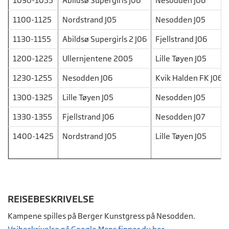
1030-1055
Abildsø Supergirls J06
Nesodden J06
1100-1125
Nordstrand J05
Nesodden J05
1130-1155
Abildsø Supergirls 2 J06
Fjellstrand J06
1200-1225
Ullernjentene 2005
Lille Tøyen J05
1230-1255
Nesodden J06
Kvik Halden FK J06
1300-1325
Lille Tøyen J05
Nesodden J05
1330-1355
Fjellstrand J06
Nesodden J07
1400-1425
Nordstrand J05
Lille Tøyen J05
REISEBESKRIVELSE
Kampene spilles på Berger Kunstgress på Nesodden.