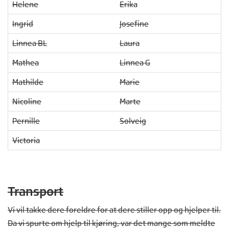
Helene
Erika
Ingrid
Josefine
Linnea BL
Laura
Mathea
Linnea G
Mathilde
Marie
Nicoline
Marte
Pernille
Solveig
Victoria
Transport
Vi vil takke dere foreldre for at dere stiller opp og hjelper til.
Da vi spurte om hjelp til kjøring, var det mange som meldte