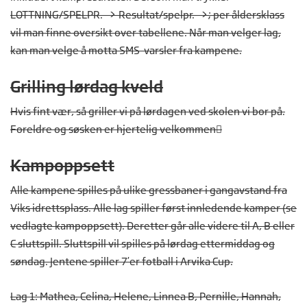
LOTTNING/SPELPR. -> Resultat/spelpr. ->; per åldersklass
vil man finne oversikt over tabellene. Når man velger lag,
kan man velge å motta SMS-varsler fra kampene.
Grilling lørdag kveld
Hvis fint vær, så griller vi på lørdagen ved skolen vi bor på.
Foreldre og søsken er hjertelig velkommen
Kampoppsett
Alle kampene spilles på ulike gressbaner i gangavstand fra
Viks idrettsplass. Alle lag spiller først innledende kamper (se
vedlagte kampoppsett). Deretter går alle videre til A, B eller
C sluttspill. Sluttspill vil spilles på lørdag ettermiddag og
søndag. Jentene spiller 7’er fotball i Arvika Cup.
Lag 1: Mathea, Celina, Helene, Linnea B, Pernille, Hannah,