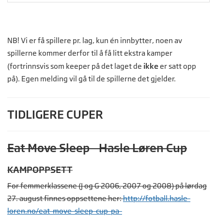
NB! Vi er få spillere pr. lag, kun én innbytter, noen av
spillerne kommer derfor til å få litt ekstra kamper
(fortrinnsvis som keeper på det laget de
ikke
er satt opp
på). Egen melding vil gå til de spillerne det gjelder.
TIDLIGERE CUPER
Eat Move Sleep - Hasle Løren Cup
KAMPOPPSETT
For femmerklassene (J og G 2006, 2007 og 2008) på lørdag
27. august finnes oppsettene her:
http://fotball.hasle-
loren.no/
eat-move-sleep-cup-pa-