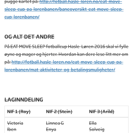
pugge kartet på:
http://fotball.hasle-loren.no/
eat-move-
sleep-cup-pa-
lorenbanen/baneoversikt-eat-
move-sleep-
cup-lorenbanen/
OG ALT DET ANDRE
På EAT MOVE SLEEP fotballcup Hasle-Løren 2016 skal vi fylle
øyne og mager og hjerter. Hvordan kan dere lese litt mer om
på:
http://fotball.hasle-loren.no/
eat-move-sleep-cup-pa-
lorenbanen/mat-aktiviteter-og-
betalingsmuligheter/
LAGINNDELING
NIF 1 (Roy)
NIF 2 (Stein)
NIF 3 (Arild)
Victoria
Linnea G
Ella
Iben
Enya
Solveig