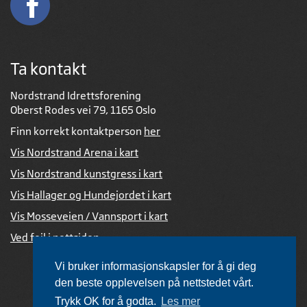
Ta kontakt
Nordstrand Idrettsforening
Oberst Rodes vei 79, 1165 Oslo
Finn korrekt kontaktperson
her
Vis Nordstrand Arena i kart
Vis Nordstrand kunstgress i kart
Vis Hallager og Hundejordet i kart
Vis Mosseveien / Vannsport i kart
Ved feil i nettsiden
Vi bruker informasjonskapsler for å gi deg
den beste opplevelsen på nettstedet vårt.
Trykk OK for å godta.
Les mer