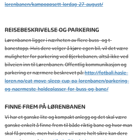
lorenbanen/kampoppsett-lordag-
27-august/
REISEBESKRIVELSE OG PARKERING
Lørenbanen ligger i nærheten av flere buss- og t-
banestopp. Hvis dere velger å kjøre egen bil, vil det være
muligheter for parkering ved Bjerkebanen, altså ikke ved
bilveien inn til Lørenbanen. Offentlig kommunikasjon og
parkering er nærmere beskrevet på:
http://fotball.hasle-
loren.no/
eat-move-sleep-cup-pa-
lorenbanen/parkering-
og-
naermeste-holdeplasser-for-
buss-og-bane/
FINNE FREM PÅ LØRENBANEN
Vi har et ganske lite og kompakt anlegg og det skal være
ganske enkelt å finne frem til både riktig bane og hvor man
skal få premie, men hvis dere vil være helt sikre kan dere