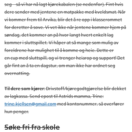
seg – så vi har nå lagt kjørekabalen (se nedenfor). Fint hvis
dere sender med jentene en matpakke med kveldsmat. Når
vi kommer frem til Arvika, blir det å re opp i klasserommet
for deretter å sove. Vi vet ikke når jentene kommer hjem på
søndag, det kommer an på hvor langt hvert enkelt lag
kommer i sluttspillet. Vi håper at så mange som mulig av
foreldrene har mulighet til å komme og heie. Dette er
en cup med sluttspill, og vi trenger heiarop og support! Det
går fint an å ta en dagstur, om man ikke har ordnet seg
overnatting.
Til dere som kjører
: Drivstoff/kjøregodtgjørelse blir dekket
av lagkassa. Send epost til Astrids mamma, Trine:
trine.kjellsen@gmail.com
med kontonummer, så overfører
hun penger.
Søke fri fra skole