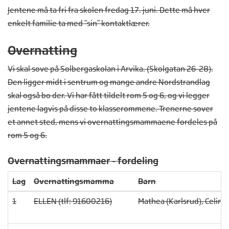
Jentene må ta fri fra skolen fredag 17. juni. Dette må hver
enkelt familie ta med “sin” kontaktlærer.
Overnatting
Vi skal sove på Solbergaskolan i Arvika. (Skolgatan 26-28).
Den ligger midt i sentrum og mange andre Nordstrandlag
skal også bo der. Vi har fått tildelt rom 5 og 6, og vi legger
jentene lagvis på disse to klasserommene. Trenerne sover
et annet sted, mens vi overnattingsmammaene fordeles på
rom 5 og 6.
Overnattingsmammaer - fordeling
Lag
Overnattingsmamma
Barn
1
ELLEN (tlf: 91600216)
Mathea (Karlsrud), Celina