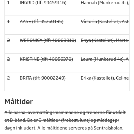
1
INGRID (tlf: 99459116)
Hannah (Munkerud 4c), Mat
1
AASE (tlf: 95260135)
Victoria (Kastellet), Ast
2
WERONICA (tlf: 40068910)
Enya (Kastellet), Marte (
2
KRISTINE (tlf: 40856378)
Laura (Munkerud 4c), Aur
2
BRITA (tlf: 90082249)
Erika (Kastellet), Celine 
Måltider
Alle barna, overnattingsmammaene og trenerne får utdelt
et B-bånd. Da er 3 måltider (frokost, lunsj og middag) pr
døgn inkludert. Alle måltidene serveres på Sentralskolan,