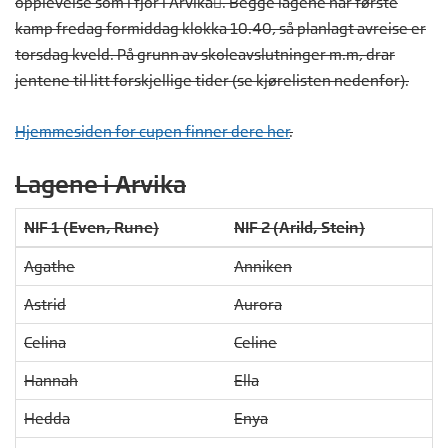
opplevelse som i fjor i Arvika. Begge lagene har første
kamp fredag formiddag klokka 10.40, så planlagt avreise er
torsdag kveld. På grunn av skoleavslutninger m.m, drar
jentene til litt forskjellige tider (se kjørelisten nedenfor).
Hjemmesiden for cupen finner dere her
.
Lagene i Arvika
NIF 1 (Even, Rune)
NIF 2 (Arild, Stein)
Agathe
Anniken
Astrid
Aurora
Celina
Celine
Hannah
Ella
Hedda
Enya