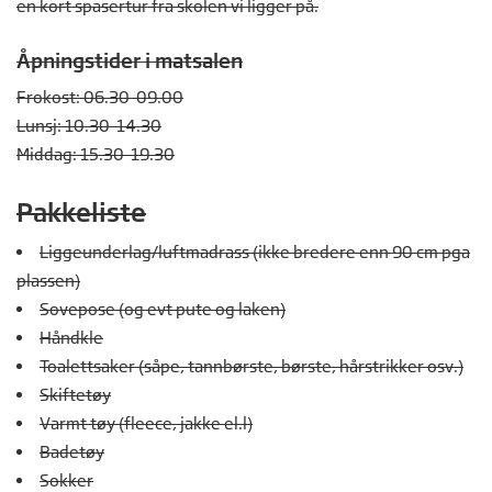
en kort spasertur fra skolen vi ligger på.
Åpningstider i matsalen
Frokost: 06.30-09.00
Lunsj: 10.30-14.30
Middag: 15.30-19.30
Pakkeliste
Liggeunderlag/luftmadrass (ikke bredere enn 90 cm pga
plassen)
Sovepose (og evt pute og laken)
Håndkle
Toalettsaker (såpe, tannbørste, børste, hårstrikker osv.)
Skiftetøy
Varmt tøy (fleece, jakke el.l)
Badetøy
Sokker