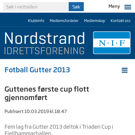
Meny
Klubbinfo
Medlemsfordeler
Medlemskap
Kontakt oss
Fotball Gutter 2013
Guttenes første cup flott
gjennomført
Publisert 10.03.2019 kl.18.47
Fem lag fra Gutter 2013 deltok i Triaden Cup i
Fjellhammarhallen.