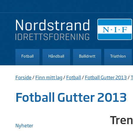
Fotball
Håndball
Ballidrett
Triathlon
Forside
/
Finn mitt lag
/
Fotball
/
Fotball Gutter 2013
/
T
Fotball Gutter 2013
Tren
Nyheter