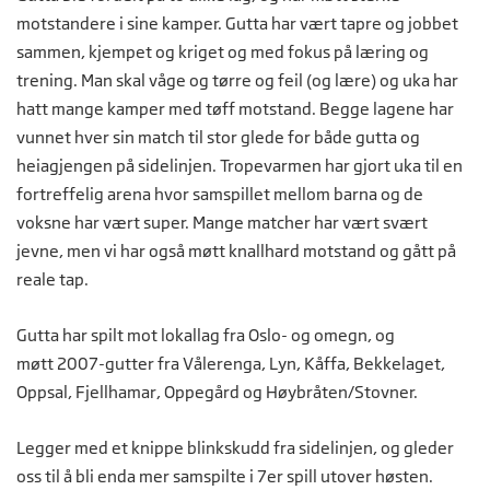
motstandere i sine kamper. Gutta har vært tapre og jobbet
sammen, kjempet og kriget og med fokus på læring og
trening. Man skal våge og tørre og feil (og lære) og uka har
hatt mange kamper med tøff motstand. Begge lagene har
vunnet hver sin match til stor glede for både gutta og
heiagjengen på sidelinjen. Tropevarmen har gjort uka til en
fortreffelig arena hvor samspillet mellom barna og de
voksne har vært super. Mange matcher har vært svært
jevne, men vi har også møtt knallhard motstand og gått på
reale tap.
Gutta har spilt mot lokallag fra Oslo- og omegn, og
møtt 2007-gutter fra Vålerenga, Lyn, Kåffa, Bekkelaget,
Oppsal, Fjellhamar, Oppegård og Høybråten/Stovner.
Legger med et knippe blinkskudd fra sidelinjen, og gleder
oss til å bli enda mer samspilte i 7er spill utover høsten.