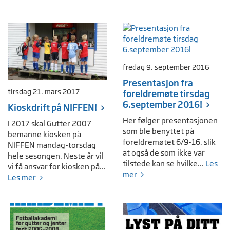
fredag 9. september 2016
Presentasjon fra
tirsdag 21. mars 2017
foreldremøte tirsdag
6.september 2016!
Kioskdrift på NIFFEN!
Her følger presentasjonen
I 2017 skal Gutter 2007
som ble benyttet på
bemanne kiosken på
foreldremøtet 6/9-16, slik
NIFFEN mandag-torsdag
at også de som ikke var
hele sesongen. Neste år vil
tilstede kan se hvilke...
Les
vi få ansvar for kiosken på...
mer
Les mer