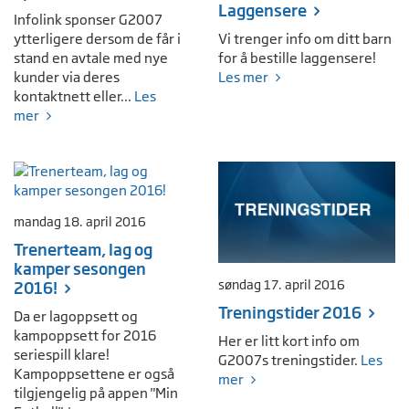
Laggensere
Infolink sponser G2007
ytterligere dersom de får i
Vi trenger info om ditt barn
stand en avtale med nye
for å bestille laggensere!
kunder via deres
Les mer
kontaktnett eller...
Les
mer
mandag 18. april 2016
Trenerteam, lag og
kamper sesongen
søndag 17. april 2016
2016!
Treningstider 2016
Da er lagoppsett og
kampoppsett for 2016
Her er litt kort info om
seriespill klare!
G2007s treningstider.
Les
Kampoppsettene er også
mer
tilgjengelig på appen "Min