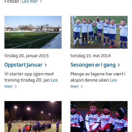
Fotball".
Les mer
tirsdag 20. januar 2015
torsdag 15. mai 2014
Oppstart Januar
Sesongen er i gang
Vi starter opp igjen med
Mange av lagene har vært i
trening tirsdag 20. jan
Les
aksjon denne uken
Les
mer
mer