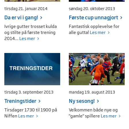
tirsdag 21. januar 2014
søndag 20. oktober 2013
Da er vi i gang!
Første cup unnagjort
Ivrige gutter trosset kulda
Fantastisk opplevelse for
og stilte på første trening
alle gutta!
Les mer
2014...
Les mer
tirsdag 3. september 2013
mandag 19. august 2013
Treningstider
Ny sesong!
Tirsdager 1730 til 1900 på
Velkommen både nye og
Niffen
Les mer
"gamle" spillere
Les mer