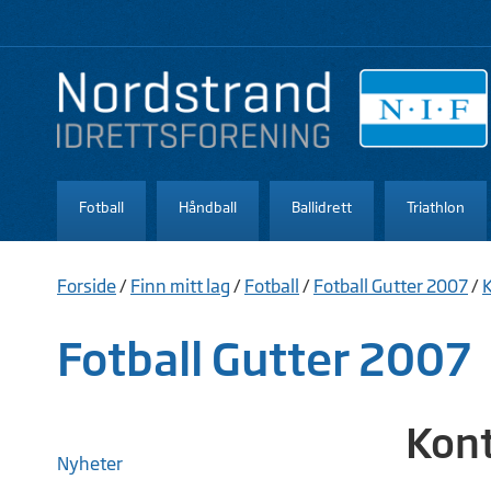
Fotball
Håndball
Ballidrett
Triathlon
Forside
/
Finn mitt lag
/
Fotball
/
Fotball Gutter 2007
/
Fotball Gutter 2007
Kon
Nyheter