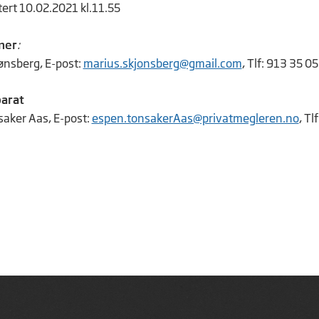
tert 10.02.2021 kl.11.55
ner
:
ønsberg, E-post:
marius.skjonsberg@gmail.com
, Tlf: 913 35 0
arat
aker Aas, E-post:
espen.tonsakerAas@privatmegleren.no
, Tlf