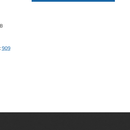
58
:
909