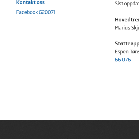
Kontakt oss
Sist oppda
Facebook G2007!
Hovedtre
Marius Skj
Støtteapp
Espen Tøns
66 076