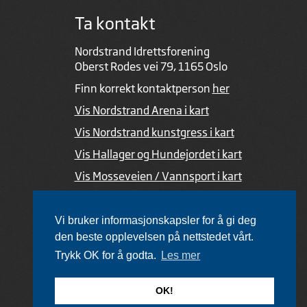
Ta kontakt
Nordstrand Idrettsforening
Oberst Rodes vei 79, 1165 Oslo
Finn korrekt kontaktperson
her
Vis Nordstrand Arena i kart
Vis Nordstrand kunstgress i kart
Vis Hallager og Hundejordet i kart
Vis Mosseveien / Vannsport i kart
Ved feil i nettsiden
Vi bruker informasjonskapsler for å gi deg
den beste opplevelsen på nettstedet vårt.
Trykk OK for å godta.
Les mer
Utviklet av Netlab
,
publiseres med eRedaktør
OK!