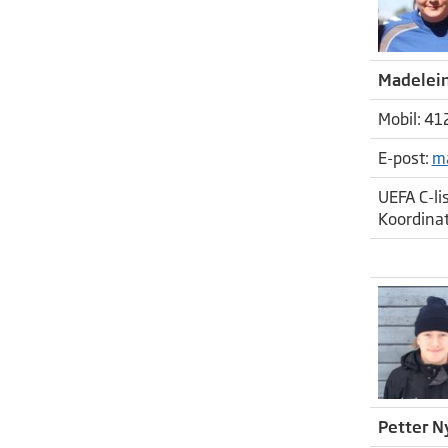
Madelein
Mobil: 41
E-post:
m
UEFA C-li
Koordinato
Petter N