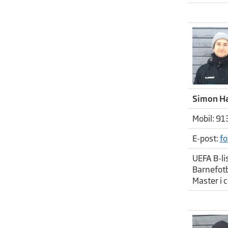
Simon Ha
Mobil: 91
​​​​​E-post:
fo
UEFA B-li
Barnefotb
Master i 