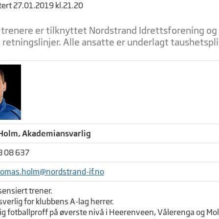
tert 27.01.2019 kl.21.20
 trenere er tilknyttet Nordstrand Idrettsforening og
retningslinjer. Alle ansatte er underlagt taushetspli
Holm, Akademiansvarlig
8 08 637
omas.holm@nordstrand-if.no
sensiert trener.
erlig for klubbens A-lag herrer.
g fotballproff på øverste nivå i Heerenveen, Vålerenga og Mo