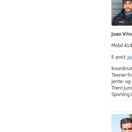
Joao Vito
Mobil 414
E-post:
jo
Koordinat
Teener for
jente- og
Trent juni
Sporting 