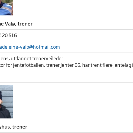
e Valø, trener
2 20 516
adeleine-valo@hotmail.com
sens, utdannet trenerveileder.
r for jentefotballen, trener Jenter 05, har trent flere jentelag
yhus, trener