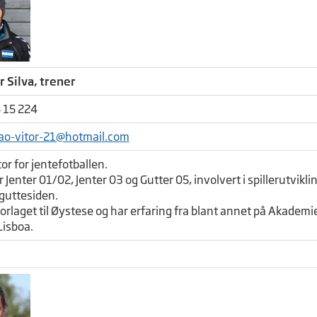
r Silva, trener
 15 224
ao-vitor-21@hotmail.com
or for jentefotballen.
 Jenter 01/02, Jenter 03 og Gutter 05, involvert i spillerutvikl
 guttesiden.
orlaget til Øystese og har erfaring fra blant annet på Akademie
Lisboa.