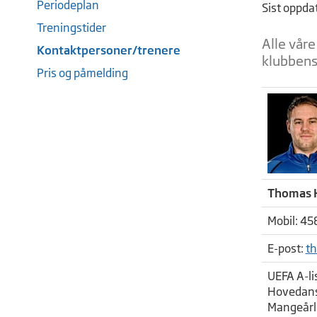
Periodeplan
Sist oppda
Treningstider
Alle våre
Kontaktpersoner/trenere
klubbens 
Pris og påmelding
Thomas 
Mobil: 45
E-post:
th
UEFA A-li
Hovedansv
Mangeårli