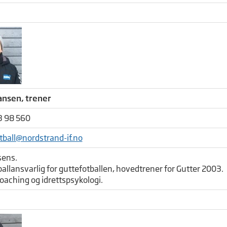
nsen, trener
3 98 560
tball@nordstrand-if.no
sens.
allansvarlig for guttefotballen, hovedtrener for Gutter 2003.
coaching og idrettspsykologi.