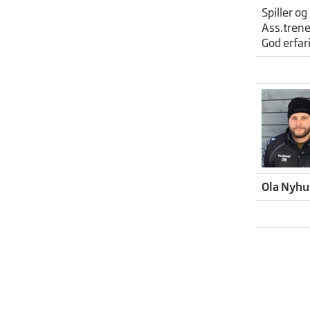
Spiller og
Ass.trener
God erfar
Ola Nyhu