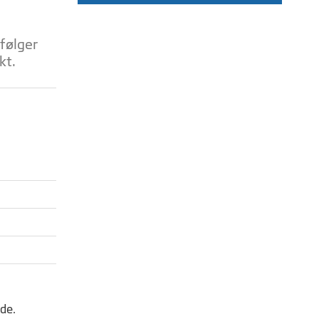
 følger
kt.
lde.