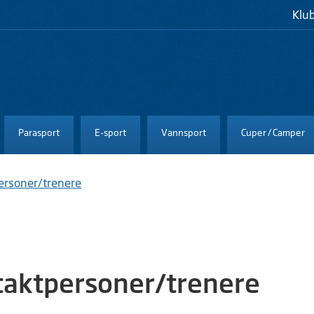
Klu
Parasport
E-sport
Vannsport
Cuper / Camper
ersoner/trenere
aktpersoner/trenere