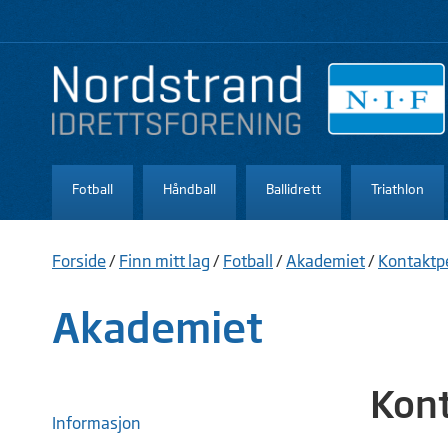
Fotball
Håndball
Ballidrett
Triathlon
Forside
/
Finn mitt lag
/
Fotball
/
Akademiet
/
Kontaktp
Akademiet
Kont
Informasjon