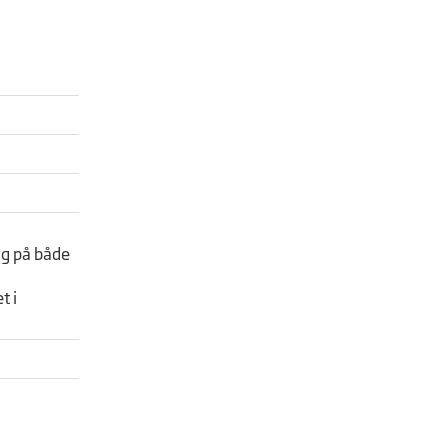
ing på både
t i